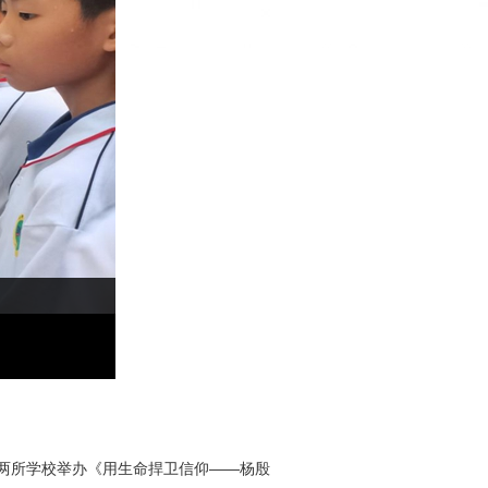
两所学校举办《用生命捍卫信仰——杨殷