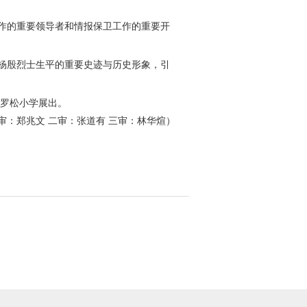
作的重要领导者和情报保卫工作的重要开
杨殷烈士生平的重要史迹与历史形象，引
镇罗松小学展出。
审：郑兆文 二审：张道有 三审：林华煊）