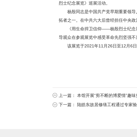
烈士纪念展览》巡展活动。
杨殷同志是中国共产党早期重要领导
拓者之一。在中共六大后曾经担任中央政
《用生命捍卫信仰——杨殷烈士纪念
导观众在参观展览中感受革命先烈坚强不
该展览于2021年11月26日至12
上一篇：
本馆开展“剪不断的博爱情”趣味
下一篇：
陆皓东故居修缮工程通过专家验