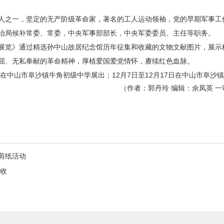
人之一，坚定的无产阶级革命家，著名的工人运动领袖，党的早期军事工
治局候补常委、常委，中央军事部部长，中央军委委员、主任等职务。
展览》通过精选孙中山故居纪念馆历年征集和收藏的文物文献图片，展示
屈、无私奉献的革命精神，厚植爱国爱党情怀，赓续红色血脉。
月6日在中山市阜沙镇牛角初级中学展出；12月7日至12月17日在中山市阜沙
（作者：郭丹玲 编辑：佘凤英 一
剪纸活动
收