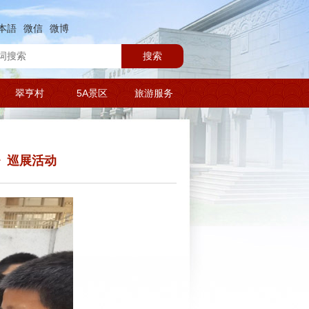
本語
微信
微博
搜索
翠亨村
5A景区
旅游服务
》巡展活动