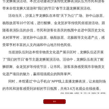
节龙狮展演活动。本次活动邀请沙溪传统龙狮表演队伍为市民和游客
带来全馆龙狮大巡游和“我们的节日”春节主题龙狮展演活动。
活动当天，沙溪上亨龙狮队在本馆“天下为公”广场、孙中山故居、
杨殷故居等10个区域，进行醒狮、金龙贺岁等传统民俗巡游活动。跟
随着表演队伍的步伐，市民和游客在喜庆的氛围中走进中国历史文化
名村翠亨村，游览孙中山故居、杨殷故居、北极殿等文化遗产点，感
受翠亨村丰富的人文内涵和中山地方特色民俗。
当巡游队伍到达本馆非物质文化遗产展示区时，龙狮队伍还开展
了“我们的节日”春节主题龙狮展演活动。活动中，龙狮队伍表演了醒
狮群舞、金龙贺岁等传统节目，让市民、游客亲身感受我市非物质文
化遗产项目的魅力，赢得现场观众的阵阵掌声。
同时，本馆通过“中山手机台”APP线上直播龙狮表演，让未能到场
的市民和游客感受到浓郁的节日氛围，共有3.6万名观众在线收看。
（作者：郑卉欣 编辑：佘凤英 一审：王芬 二审：张道有 三审：林华煊）
返回