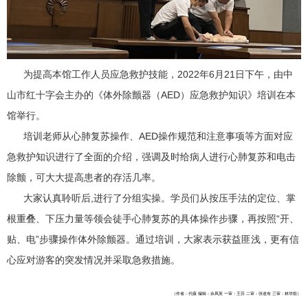
为提高本馆工作人员应急救护技能，2022年6月21日下午，由中
山市红十字会主办的《体外除颤器（AED）应急救护知识》培训在本
馆举行。
培训老师从心肺复苏操作、AED操作规范和注意事项等方面对应
急救护知识进行了全面的介绍，强调及时给病人进行心肺复苏和电击
除颤，可大大提高患者的存活几率。
大家认真聆听后,进行了分组实操。学员们从按压手法的定位、掌
根重叠、下压力量等领会徒手心肺复苏的具体操作步骤，再按照“开、
贴、电”步骤操作体外除颤器。通过培训，大家表示获益匪浅，更有信
心应对游客的突发情况并采取急救措施。
（作者：代薇 编辑：佘凤英 一审：王芬 二审：张道有 三审：林华煊）