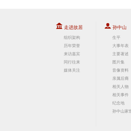
走进故居
孙中山
组织架构
生平
历年荣誉
大事年表
来访嘉宾
主要著述
同行往来
图片集
媒体关注
音像资料
亲属后裔
相关人物
相关事件
纪念地
孙中山家