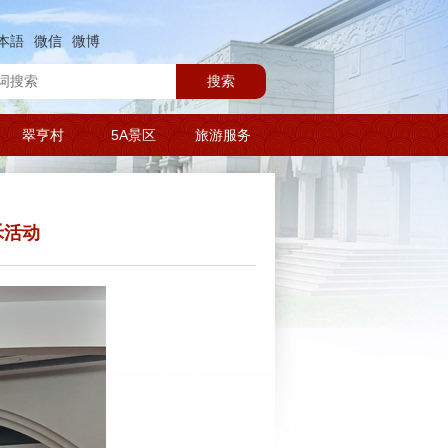
本語
微信
微博
搜索
翠亨村
5A景区
旅游服务
禾活动