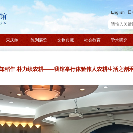
English
日
宋庆龄
陈列展览
文物典藏
社会教育
学术研究
知稻作 朴力续农耕——我馆举行体验伟人农耕生活之割