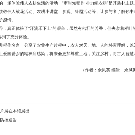
一场体验伟人农耕生活的活动，“审时知稻作 朴力续农耕”是其质朴主题
致敬伟人献花活动、农耕小讲堂、参观、答题活动等，让参与者了解孙中
子感情。
谷，真正体验了“汗滴禾下土”的艰辛，虽然有秸秆的芳香，但夹杂着稻叶
得到了充分体验。
典稻作名言，分享了农业生产过程中，农人对天、地、人的朴素理解，以
生爱国爱乡的精神所感染，将来会更加尊重土地，关注乡村，将古人智慧
（作者：佘凤英 编辑：佘凤英
片展在本馆展出
防控通告