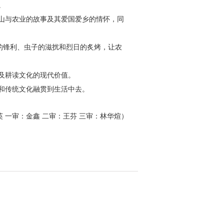
。
山与农业的故事及其爱国爱乡的情怀，同
的锋利、虫子的滋扰和烈日的炙烤，让农
及耕读文化的现代价值。
和传统文化融贯到生活中去。
 一审：金鑫 二审：王芬 三审：林华煊）