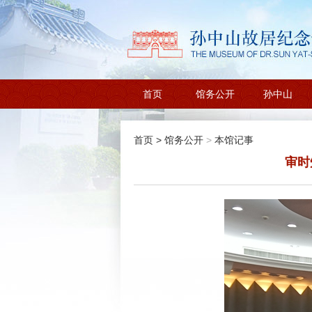
首页
馆务公开
孙中山
首页
>
馆务公开
>
本馆记事
审时