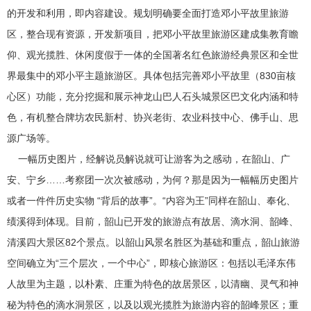
的开发和利用，即内容建设。规划明确要全面打造邓小平故里旅游
区，整合现有资源，开发新项目，把邓小平故里旅游区建成集教育瞻
仰、观光揽胜、休闲度假于一体的全国著名红色旅游经典景区和全世
界最集中的邓小平主题旅游区。具体包括完善邓小平故里（830亩核
心区）功能，充分挖掘和展示神龙山巴人石头城景区巴文化内涵和特
色，有机整合牌坊农民新村、协兴老街、农业科技中心、佛手山、思
源广场等。
一幅历史图片，经解说员解说就可让游客为之感动，在韶山、广
安、宁乡……考察团一次次被感动，为何？那是因为一幅幅历史图片
或者一件件历史实物 “背后的故事”。“内容为王”同样在韶山、奉化、
绩溪得到体现。目前，韶山已开发的旅游点有故居、滴水洞、韶峰、
清溪四大景区82个景点。以韶山风景名胜区为基础和重点，韶山旅游
空间确立为“三个层次，一个中心”，即核心旅游区：包括以毛泽东伟
人故里为主题，以朴素、庄重为特色的故居景区，以清幽、灵气和神
秘为特色的滴水洞景区，以及以观光揽胜为旅游内容的韶峰景区；重