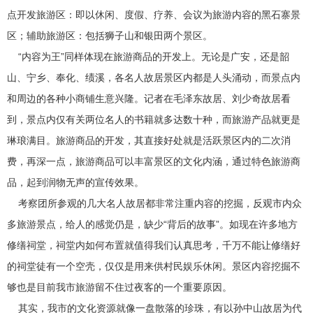
点开发旅游区：即以休闲、度假、疗养、会议为旅游内容的黑石寨景
区；辅助旅游区：包括狮子山和银田两个景区。
“内容为王”同样体现在旅游商品的开发上。无论是广安，还是韶
山、宁乡、奉化、绩溪，各名人故居景区内都是人头涌动，而景点内
和周边的各种小商铺生意兴隆。记者在毛泽东故居、刘少奇故居看
到，景点内仅有关两位名人的书籍就多达数十种，而旅游产品就更是
琳琅满目。旅游商品的开发，其直接好处就是活跃景区内的二次消
费，再深一点，旅游商品可以丰富景区的文化内涵，通过特色旅游商
品，起到润物无声的宣传效果。
考察团所参观的几大名人故居都非常注重内容的挖掘，反观市内众
多旅游景点，给人的感觉仍是，缺少“背后的故事”。如现在许多地方
修缮祠堂，祠堂内如何布置就值得我们认真思考，千万不能让修缮好
的祠堂徒有一个空壳，仅仅是用来供村民娱乐休闲。景区内容挖掘不
够也是目前我市旅游留不住过夜客的一个重要原因。
其实，我市的文化资源就像一盘散落的珍珠，有以孙中山故居为代