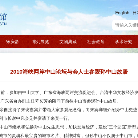
English
日
宋庆龄
陈列展览
文物典藏
社会教育
学术研究
2010海峡两岸中山论坛与会人士参观孙中山故居
前，参加由中山大学、广东省海峡两岸交流促进会、台湾中华文教经济发展
在广东省台办副主任蒋长芳的陪同下前往中山市参观孙中山故居。
自接待了来访嘉宾并带领大家参观纪念馆，向来宾详细介绍孙中山史迹
副市长谢中凡会见并宴请了来宾一行。
山市继承和弘扬孙中山先生思想，加快发展经济，建设“三个适宜”新型城
城市的灵魂和最宝贵的城市名片、精神财富，但孙中山不仅属于中山市，