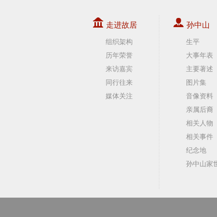
走进故居
孙中山
组织架构
生平
历年荣誉
大事年表
来访嘉宾
主要著述
同行往来
图片集
媒体关注
音像资料
亲属后裔
相关人物
相关事件
纪念地
孙中山家