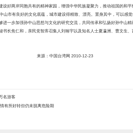
建设好两岸同胞共有的精神家园，增强中华民族凝聚力，推动祖国的和平
山市有良好的文化底蕴，城市建设得精致、漂亮。置身其中，可以感觉
够进一步加强孙中山思想与文化的研究交流，共同传承和弘扬好孙中山精
秘书长焦仁和，亲民党智库召集人刘翰宇以及知名人士夏瀛洲、曹文生、苗
 2010-12-23
万名游客
情有所好转但仍未脱离危险期