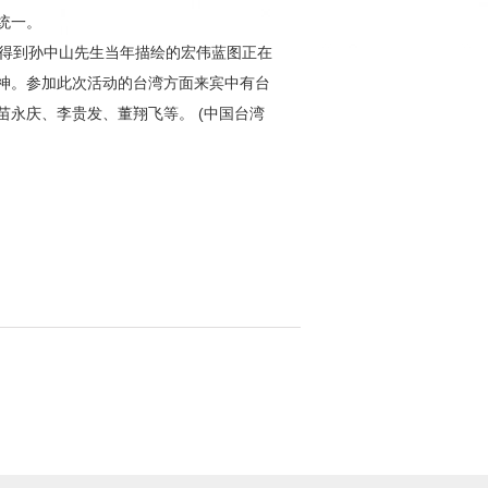
统一。
得到孙中山先生当年描绘的宏伟蓝图正在
神。参加此次活动的台湾方面来宾中有台
永庆、李贵发、董翔飞等。 (中国台湾