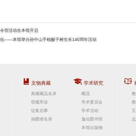
令营活动在本馆开启
化——本馆举办孙中山手植酸子树生长140周年活动
文物典藏
学术研究
典藏藏品名录
概况
教
馆藏萃珍
学术委员会
教
征集启事
学术活动
互
捐赠者名录
逸仙图书馆
志
本馆出版物