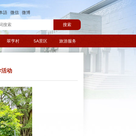
本語
微信
微博
搜索
翠亨村
5A景区
旅游服务
学活动