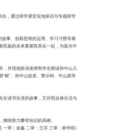
学活动，通过研学课堂实地探访与专题研学
的故事、创新思维的运用、学习习惯等展
家民族的未来紧紧联系在一起，为振兴中
所，并现场扮演老师和学生朗读孙中山儿
“根”、孙中山故居、警示钟、中山鼎等
先生读书生涯的故事，又对照自身生活与
，继续努力攀登知识的高峰。
 一审：金鑫 二审：王芬 三审：林华煊）