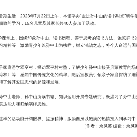
生活，2023年7月22日上午，本馆举办“走进孙中山的读书时光”研
致的学习，15名儿童及其家长共40人参加了活动。
课堂上，围绕印象孙中山、读书历程、善于思考的读书方法、饱览群书
习精神等，激励青少年以孙中山为榜样，树立鸿鹄之志，将个人命运与国
家庭游学翠亨村，探访翠亨村村塾，了解少年孙中山接受启蒙教育的场
琼林》等，感知中国传统文化的精华。随后宣教员引领亲子家庭探访了雕塑
和了解其爱国思想的起源和发展。
中山老师、孙中山所读书籍、知识运用开展专题研究，既温习了孙中山
表达能力和归纳演绎思维。
样的活动能开阔眼界、提振精神，激励自身以饱满的热情投入到学习中
（作者：佘凤英 编辑：佘凤英