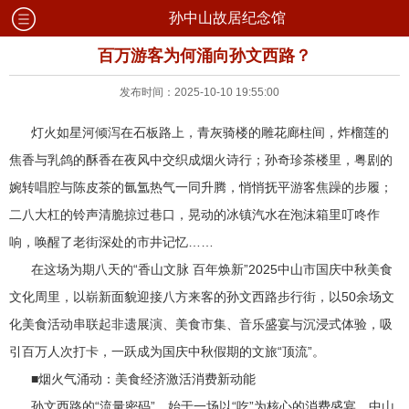
孙中山故居纪念馆
百万游客为何涌向孙文西路？
发布时间：2025-10-10 19:55:00
灯火如星河倾泻在石板路上，青灰骑楼的雕花廊柱间，炸榴莲的
焦香与乳鸽的酥香在夜风中交织成烟火诗行；孙奇珍茶楼里，粤剧的
婉转唱腔与陈皮茶的氤氲热气一同升腾，悄悄抚平游客焦躁的步履；
二八大杠的铃声清脆掠过巷口，晃动的冰镇汽水在泡沫箱里叮咚作
响，唤醒了老街深处的市井记忆……
在这场为期八天的“香山文脉 百年焕新”2025中山市国庆中秋美食
文化周里，以崭新面貌迎接八方来客的孙文西路步行街，以50余场文
化美食活动串联起非遗展演、美食市集、音乐盛宴与沉浸式体验，吸
引百万人次打卡，一跃成为国庆中秋假期的文旅“顶流”。
■烟火气涌动：美食经济激活消费新动能
孙文西路的“流量密码”，始于一场以“吃”为核心的消费盛宴。中山