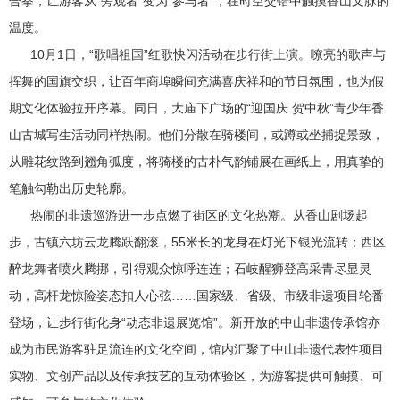
合拳，让游客从“旁观者”变为“参与者”，在时空交错中触摸香山文脉的
温度。
10月1日，“歌唱祖国”红歌快闪活动在步行街上演。嘹亮的歌声与
挥舞的国旗交织，让百年商埠瞬间充满喜庆祥和的节日氛围，也为假
期文化体验拉开序幕。同日，大庙下广场的“迎国庆 贺中秋”青少年香
山古城写生活动同样热闹。他们分散在骑楼间，或蹲或坐捕捉景致，
从雕花纹路到翘角弧度，将骑楼的古朴气韵铺展在画纸上，用真挚的
笔触勾勒出历史轮廓。
热闹的非遗巡游进一步点燃了街区的文化热潮。从香山剧场起
步，古镇六坊云龙腾跃翻滚，55米长的龙身在灯光下银光流转；西区
醉龙舞者喷火腾挪，引得观众惊呼连连；石岐醒狮登高采青尽显灵
动，高杆龙惊险姿态扣人心弦……国家级、省级、市级非遗项目轮番
登场，让步行街化身“动态非遗展览馆”。新开放的中山非遗传承馆亦
成为市民游客驻足流连的文化空间，馆内汇聚了中山非遗代表性项目
实物、文创产品以及传承技艺的互动体验区，为游客提供可触摸、可