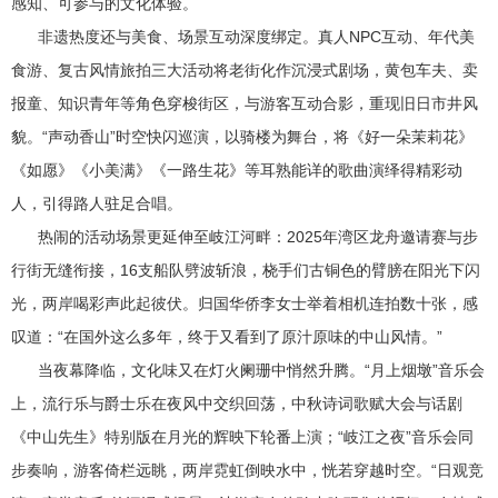
感知、可参与的文化体验。
非遗热度还与美食、场景互动深度绑定。真人NPC互动、年代美
食游、复古风情旅拍三大活动将老街化作沉浸式剧场，黄包车夫、卖
报童、知识青年等角色穿梭街区，与游客互动合影，重现旧日市井风
貌。“声动香山”时空快闪巡演，以骑楼为舞台，将《好一朵茉莉花》
《如愿》《小美满》《一路生花》等耳熟能详的歌曲演绎得精彩动
人，引得路人驻足合唱。
热闹的活动场景更延伸至岐江河畔：2025年湾区龙舟邀请赛与步
行街无缝衔接，16支船队劈波斩浪，桡手们古铜色的臂膀在阳光下闪
光，两岸喝彩声此起彼伏。归国华侨李女士举着相机连拍数十张，感
叹道：“在国外这么多年，终于又看到了原汁原味的中山风情。”
当夜幕降临，文化味又在灯火阑珊中悄然升腾。“月上烟墩”音乐会
上，流行乐与爵士乐在夜风中交织回荡，中秋诗词歌赋大会与话剧
《中山先生》特别版在月光的辉映下轮番上演；“岐江之夜”音乐会同
步奏响，游客倚栏远眺，两岸霓虹倒映水中，恍若穿越时空。“日观竞