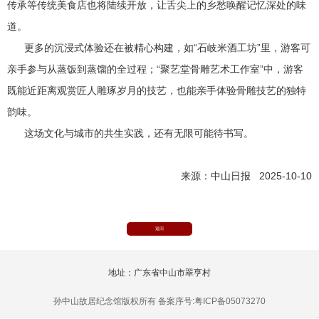
传承等传统美食店也将陆续开放，让舌尖上的乡愁唤醒记忆深处的味
道。
更多的沉浸式体验还在被精心构建，如“石岐米酒工坊”里，游客可
亲手参与从蒸饭到蒸馏的全过程；“聚艺堂骨雕艺术工作室”中，游客
既能近距离观赏匠人雕琢岁月的技艺，也能亲手体验骨雕技艺的独特
韵味。
这场文化与城市的共生实践，还有无限可能待书写。
来源：中山日报 2025-10-10
返回
地址：广东省中山市翠亨村
孙中山故居纪念馆版权所有 备案序号:粤ICP备05073270