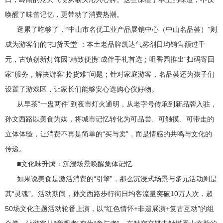
唤醒了味蕾记忆，更带动了消费热潮。
逛累了吃够了，“中山市名优工业产品展销中心（中山名品荟）”则
成为游客们的“扫货天堂”：本土老品牌凯达气雾剂日均销售额过千
元，古镇创新灯饰因“精致便携”成伴手礼首选；咀香园推出“扫码寄回
家”服务，解决游客“拎货难”问题；针对家庭游客，名品荟还为孩子们
设置了游戏区，让家长们能够安心选购心仪好物。
从早茶“一盅两件”到夜市灯火通明，从老字号传承到新品牌入驻，
孙文西路以美食为媒，将城市记忆转化为可品尝、可触摸、可带走的
立体体验，让消费不再是简单的“买与卖”，而是情感的共鸣与文化的
传递。
■文化味升腾：沉浸场景唤醒集体记忆
如果说美食是激活消费的“引擎”，那么沉浸式场景与多元活动则是
其“灵魂”。活动期间，孙文西路步行街日均客流量突破10万人次，超
50场文化主题活动轮番上演，以“红色情怀+非遗展演+复古互动”的组