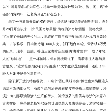
以“中国粤菜名城”为底色，将单一味觉体验升级为“吃、购、闲、观”全
链条消费闭环，让老街真正“活”在当下。
老字号与新派餐饮的双向奔赴，是这场消费热潮的鲜明注脚。自9
月28日开业以来，以“民国奇珍茶楼”为魂的孙奇珍酒楼，便将火爆二
字写在了每日的等位号上，地道的广府早茶搭配民国风环境与粤剧经
典、古筝雅乐，日均接待超1000人次，创下翻台10轮、营收破4万元
的纪录。瑞幸、四囍、香山三家咖啡店组成的“咖啡集群”，成了年轻
人的“歇脚地”——点一杯咖啡，坐在骑楼廊道下，看着来往人群与复
古建筑，“这才是假期该有的松弛感！”大学生张芷妍的话，道出了年
轻人对消费场景的新期待。
除了新开放的特色餐饮，50余个“香山风味市集”摊位也为街区注入
源源不断的烟火气：石岐乳鸽的油香裹着脆皮在铁板上嗞嗞作响，沙
溪扣肉的醇厚油脂渗入垫底的芋头，神湾菠萝的甜香与冰沙的凉意在
舌尖交织，凉茶铺老板将熬好的廿四味装入复古搪瓷壶，游客轻啜一
口，岭南的烟火气便从喉头沁入心脾。这些深植于本土的味道，不仅