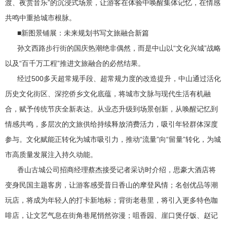
渡、夜赏音乐”的沉浸式场景，让游客在体验中唤醒集体记忆，在情感
共鸣中重拾城市根脉。
■新图景铺展：未来规划书写文旅融合新篇
孙文西路步行街的国庆热潮绝非偶然，而是中山以“文化兴城”战略
以及“百千万工程”推进文旅融合的必然结果。
经过500多天超常规手段、超常规力度的改造提升，中山通过活化
历史文化街区、深挖侨乡文化底蕴，将城市文脉与现代生活有机融
合，赋予传统节庆全新表达。从业态升级到场景创新，从唤醒记忆到
情感共鸣，多层次的文旅供给持续释放消费活力，吸引年轻群体深度
参与。文化赋能正转化为城市吸引力，推动“流量”向“留量”转化，为城
市高质量发展注入持久动能。
香山古城公司招商经理蔡杰接受记者采访时介绍，思豪大酒店将
变身民国主题客房，让游客感受昔日香山的摩登风情；名创优品等潮
玩店，将成为年轻人的打卡新地标；背街老巷里，将引入更多特色咖
啡店，让文艺气息在街角巷尾悄然弥漫；咀香园、崖口煲仔饭、赵记