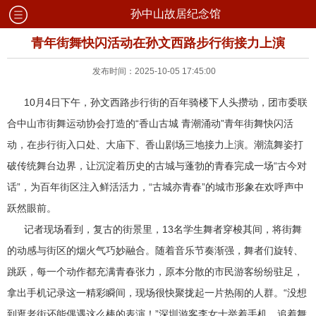
孙中山故居纪念馆
青年街舞快闪活动在孙文西路步行街接力上演
发布时间：2025-10-05 17:45:00
10月4日下午，孙文西路步行街的百年骑楼下人头攒动，团市委联
合中山市街舞运动协会打造的“香山古城 青潮涌动”青年街舞快闪活
动，在步行街入口处、大庙下、香山剧场三地接力上演。潮流舞姿打
破传统舞台边界，让沉淀着历史的古城与蓬勃的青春完成一场“古今对
话”，为百年街区注入鲜活活力，“古城亦青春”的城市形象在欢呼声中
跃然眼前。
记者现场看到，复古的街景里，13名学生舞者穿梭其间，将街舞
的动感与街区的烟火气巧妙融合。随着音乐节奏渐强，舞者们旋转、
跳跃，每一个动作都充满青春张力，原本分散的市民游客纷纷驻足，
拿出手机记录这一精彩瞬间，现场很快聚拢起一片热闹的人群。“没想
到逛老街还能偶遇这么棒的表演！”深圳游客李女士举着手机，追着舞