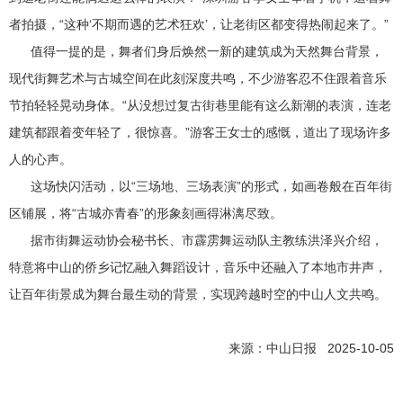
者拍摄，“这种‘不期而遇的艺术狂欢’，让老街区都变得热闹起来了。”
值得一提的是，舞者们身后焕然一新的建筑成为天然舞台背景，
现代街舞艺术与古城空间在此刻深度共鸣，不少游客忍不住跟着音乐
节拍轻轻晃动身体。“从没想过复古街巷里能有这么新潮的表演，连老
建筑都跟着变年轻了，很惊喜。”游客王女士的感慨，道出了现场许多
人的心声。
这场快闪活动，以“三场地、三场表演”的形式，如画卷般在百年街
区铺展，将“古城亦青春”的形象刻画得淋漓尽致。
据市街舞运动协会秘书长、市霹雳舞运动队主教练洪泽兴介绍，
特意将中山的侨乡记忆融入舞蹈设计，音乐中还融入了本地市井声，
让百年街景成为舞台最生动的背景，实现跨越时空的中山人文共鸣。
来源：中山日报 2025-10-05