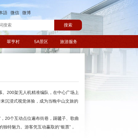
本語
微信
微博
搜索
翠亨村
5A景区
旅游服务
序幕。200架无人机精准编队，在中心广场上
客带来沉浸式视觉体验，成为当晚中山文旅的
”，20个互动点位遍布街巷，踢毽子、歌曲
独特魅力。游客凭互动赢取的“银票”，