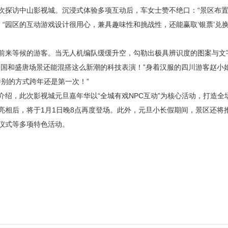
次探访中山影视城。沉浸式体验多项互动后，车女士赞不绝口：“景区布
，“园区的互动游戏设计很用心，兼具趣味性和挑战性，还能赢取‘银票’
前来等候的游客。当无人机编队缓缓升空，勾勒出极具辨识度的图案与文
国和盛唐场景还能混搭这么新潮的科技表演！”身着汉服的四川游客赵小姐
特别的方式跨年还是第一次！”
介绍，此次影视城元旦嘉年华以“全城有戏NPC互动”为核心活动，打造
亮相后，将于1月1日晚8点再度登场。此外，元旦小长假期间，景区还将
仪式等多项特色活动。