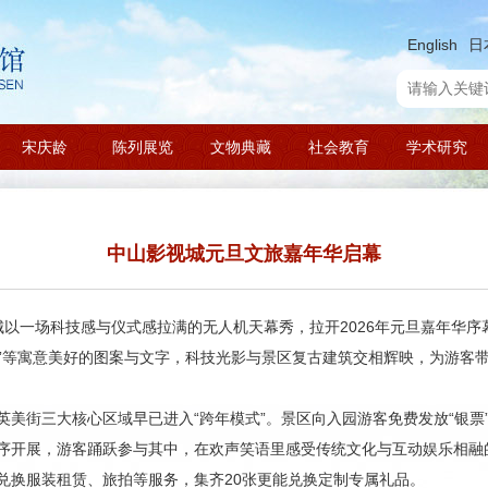
English
日
宋庆龄
陈列展览
文物典藏
社会教育
学术研究
中山影视城元旦文旅嘉年华启幕
影视城以一场科技感与仪式感拉满的无人机天幕秀，拉开2026年元旦嘉年华
2026”等寓意美好的图案与文字，科技光影与景区复古建筑交相辉映，为游
美街三大核心区域早已进入“跨年模式”。景区向入园游客免费发放“银票
序开展，游客踊跃参与其中，在欢声笑语里感受传统文化与互动娱乐相融的
兑换服装租赁、旅拍等服务，集齐20张更能兑换定制专属礼品。