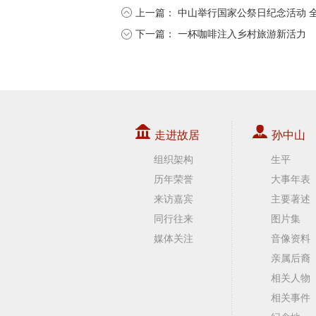
上一篇：
中山举行国家公祭日纪念活动 
下一篇：
一杯咖啡注入乡村旅游新活力
走进故居
孙中山
组织架构
生平
历年荣誉
大事年表
来访嘉宾
主要著述
同行往来
图片集
媒体关注
音像资料
亲属后裔
相关人物
相关事件