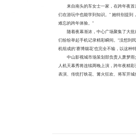
来自南头的车女士一家，在跨年夜首
们在游玩中也能学到知识。” 她特别提到
难忘的跨年体验。”
随着夜幕渐浓，中心广场聚集了大批
们纷纷举起手机记录精彩瞬间。“没想到民
机组成的‘赛博烟花’也完全不输，以这种
中山影视城市场策划部负责人萧梦雨
人机天幕秀将连续两晚上演，跨年夜精彩
表演、传统打铁花、篝火狂欢、将军开城