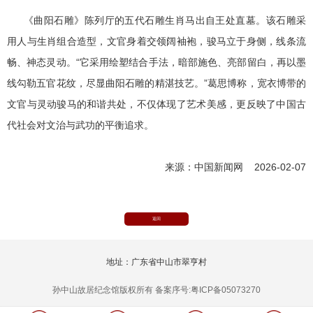
《曲阳石雕》陈列厅的五代石雕生肖马出自王处直墓。该石雕采
用人与生肖组合造型，文官身着交领阔袖袍，骏马立于身侧，线条流
畅、神态灵动。“它采用绘塑结合手法，暗部施色、亮部留白，再以墨
线勾勒五官花纹，尽显曲阳石雕的精湛技艺。”葛思博称，宽衣博带的
文官与灵动骏马的和谐共处，不仅体现了艺术美感，更反映了中国古
代社会对文治与武功的平衡追求。
来源：中国新闻网 2026-02-07
返回
地址：广东省中山市翠亨村
孙中山故居纪念馆版权所有 备案序号:粤ICP备05073270