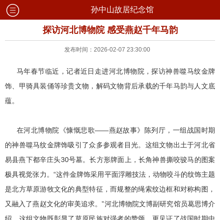
孙中山故居纪念馆
探访河北博物院 感受燕赵千年马韵
发布时间：2026-02-07 23:30:00
马年春节临近，记者近日走进河北博物院，探访神兽噬马纹金牌
饰、甲骑具装俑等珍贵文物，解码文物背后承载的千年马韵与人文底
蕴。
在河北博物院《慷慨悲歌——燕赵故事》陈列厅，一组战国时期
的神兽噬马纹金牌饰吸引了众多参观者目光。这组文物出土于河北省
易县燕下都辛庄头30号墓。长方形牌面上，长角神兽撕咬骏马的图案
极具视觉张力。“这件金牌饰采用平面浮雕技法，动物咬斗的纹饰主题
是北方草原游牧文化的典型特征，而规整的绳索纹边框和对称构图，
又融入了燕赵文化的审美追求。”河北博物院文博副研究馆员葛思博介
绍，这组文物既彰显了草原民族对强者的赞颂，更见证了战国时期中