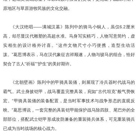
原地区与草原游牧民族的文化交融。
《大汉绝唱——满城汉墓》陈列中的骑马小铜人，虽仅6.2厘米
高，却尽显汉代雕塑的高超水准。马身写实精巧，人物写意简约，虚
实相生的设计格外讨喜。“这件文物尺寸小巧便携，造型生动活
泼。”葛思博表示，马在汉代象征吉祥顺遂，人物与骏马的组合，恰好
契合了古人“祈福”“护生”的美好期许。
《北朝壁画》陈列中的甲骑具装俑，则展现了冷兵器时代战马的
霸气。武士身披铠甲，战马覆盖完整具装，宛如“古代坦克”般气势恢
宏。“甲骑具装俑的装备配置，是当时军事技术与战争形态的直观反
映。”葛思博说，一套完整的具装铠甲能保护战马除四肢、尾巴外的全
部部位，搭配武士铠甲形成攻防兼备的重装骑兵体系，可见重装骑兵
已成为当时战场的核心战力。