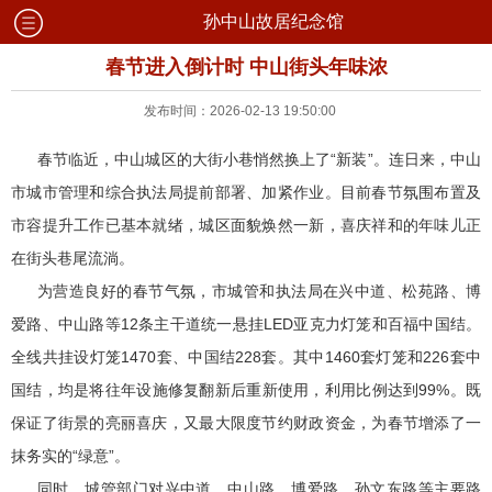
孙中山故居纪念馆
春节进入倒计时 中山街头年味浓
发布时间：2026-02-13 19:50:00
春节临近，中山城区的大街小巷悄然换上了“新装”。连日来，中山
市城市管理和综合执法局提前部署、加紧作业。目前春节氛围布置及
市容提升工作已基本就绪，城区面貌焕然一新，喜庆祥和的年味儿正
在街头巷尾流淌。
为营造良好的春节气氛，市城管和执法局在兴中道、松苑路、博
爱路、中山路等12条主干道统一悬挂LED亚克力灯笼和百福中国结。
全线共挂设灯笼1470套、中国结228套。其中1460套灯笼和226套中
国结，均是将往年设施修复翻新后重新使用，利用比例达到99%。既
保证了街景的亮丽喜庆，又最大限度节约财政资金，为春节增添了一
抹务实的“绿意”。
同时，城管部门对兴中道、中山路、博爱路、孙文东路等主要路