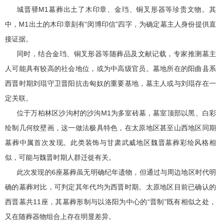
城晋驿M1墓葬出土了木印章、金珰、铜叉形器等珍贵文物。其
中，M1出土的木印章刻有“闵博印信”四字，为确定墓主人身份提供直
接证据。
同时，结合金珰、铜叉形器等随葬品及文献记载，专家推测墓主
人可能具有较高的社会地位，或为中高级官员。墓地所在的阳曲县系
西晋时期刘琨守卫晋阳抗击匈奴的重要基地，墓主人或与刘琨存在一
定关联。
位于万柏林区沙沟村的沙沟M1为多室砖墓，墓室顶部以黑、白彩
绘制几何纹壁画，这一做法极具特色，在太原地区甚至山西地区同期
墓葬中属首次发现。此类装饰与甘肃武威地区魏晋墓葬彩绘风格相
似，可能与魏晋时期人群迁徙有关。
此次发现的6座墓葬虽无明确纪年遗物，但通过与周边地区时代明
确的墓葬对比，可判定其年代均为西晋时期。太原地区目前已确认的
西晋墓共11座，其墓葬形制与以洛阳为中心的“晋制”既有相似之处，
又在随葬器物组合上存在明显差异。