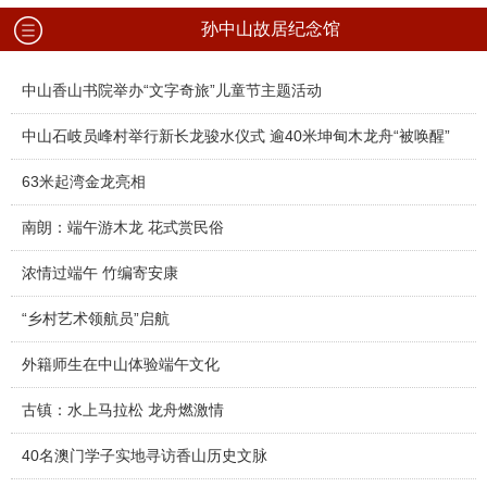
孙中山故居纪念馆
中山香山书院举办“文字奇旅”儿童节主题活动
中山石岐员峰村举行新长龙骏水仪式 逾40米坤甸木龙舟“被唤醒”
63米起湾金龙亮相
南朗：端午游木龙 花式赏民俗
浓情过端午 竹编寄安康
“乡村艺术领航员”启航
外籍师生在中山体验端午文化
古镇：水上马拉松 龙舟燃激情
40名澳门学子实地寻访香山历史文脉