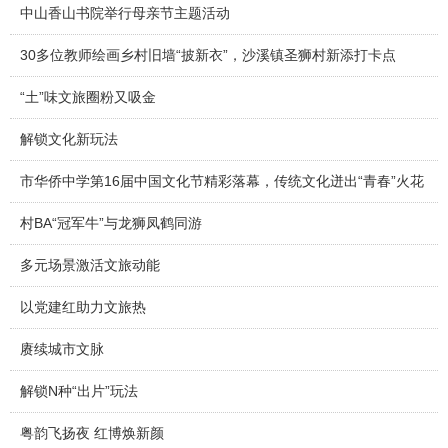
中山香山书院举行母亲节主题活动
30多位教师绘画乡村旧墙“披新衣”，沙溪镇圣狮村新添打卡点
“土”味文旅圈粉又吸金
解锁文化新玩法
市华侨中学第16届中国文化节精彩落幕，传统文化迸出“青春”火花
村BA“冠军牛”与龙狮凤鹤同游
多元场景激活文旅动能
以党建红助力文旅热
赓续城市文脉
解锁N种“出片”玩法
粤韵飞扬夜 红博焕新颜