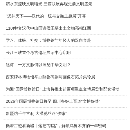
渭水东流映文明曙光 三馆联展再现史前文明盛景
“汉并天下——汉代的一统与交融主题展”开幕
110件/套汉代中山国诸侯王墓出土文物亮相江西
学习、体验、社交：博物馆与年轻人的双向奔赴
长江三峡首个考古遗址展示中心启用
述评：一方文脉何以照见中华文明？
西安碑林博物馆举办陕鲁碑刻与画像石拓片集珍展
为迎“国际博物馆日” 上海将推出超百项重点文博展览和配套活动
2026年国际博物馆日将至 四川备好上百道“文博好菜”
新疆访千年古刹 大漠觅丝路“佛缘”
循着古迹看新疆丨这把“钥匙”，解锁乌鲁木齐的千年密码