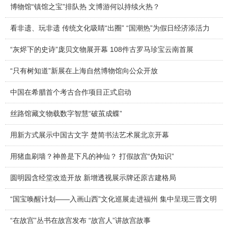
博物馆“镇馆之宝”排队热 文博游何以持续火热？
看非遗、玩非遗 传统文化吸睛“出圈” “国潮热”为假日经济添活力
“灰烬下的史诗”庞贝文物展开幕 108件古罗马珍宝云南首展
“只有树知道”新展在上海自然博物馆向公众开放
中国在希腊首个考古合作项目正式启动
丝路馆藏文物载数字智慧“破茧成蝶”
用新方式展示中国古文字 楚简书法艺术展北京开幕
用猪血刷墙？神兽是下凡的神仙？ 打假故宫“伪知识”
圆明园含经堂改造开放 新增透视展示牌还原古建格局
“国宝唤醒计划——入画山西”文化巡展走进福州 集中呈现三晋文明
“在故宫”丛书在故宫发布 “故宫人”讲故宫故事