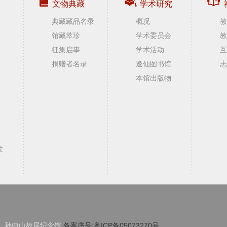
文物典藏
学术研究
典藏藏品名录
概况
教
馆藏萃珍
学术委员会
教
征集启事
学术活动
互
捐赠者名录
逸仙图书馆
志
本馆出版物
世
孙中山故居纪念馆
备案序号:粤ICP备05073270号