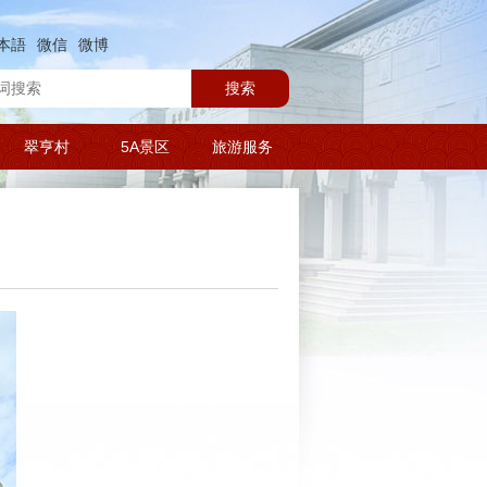
本語
微信
微博
搜索
翠亨村
5A景区
旅游服务