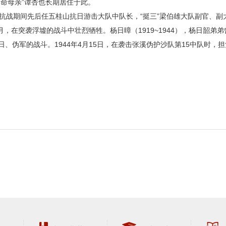
革命母亲”谭杏也长期居住于此。
村人，抗战期间先后任五桂山抗日游击大队中队长，“挺三”梁伯雄大队副官、
5月，在突袭浮墟的战斗中壮烈牺牲。杨日暲（1919~1944），杨日韶
、伪军的战斗。1944年4月15日，在袭击张溪伪护沙队第15中队时，