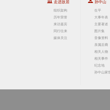
走进故居
孙中山
组织架构
生平
历年荣誉
大事年表
来访嘉宾
主要著述
同行往来
图片集
媒体关注
音像资料
亲属后裔
相关人物
相关事件
纪念地
孙中山家