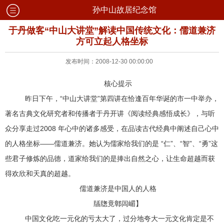
孙中山故居纪念馆
于丹做客“中山大讲堂”解读中国传统文化：儒道兼济
方可立起人格坐标
发布时间：2008-12-30 00:00:00
核心提示
昨日下午，“中山大讲堂”第四讲在恰逢百年华诞的市一中举办，
著名古典文化研究者和传播者于丹开讲《阅读经典感悟成长》，与听
众分享走过2008 年心中的诸多感受，在品读古代经典中阐述自己心中
的人格坐标——儒道兼济。她认为儒家给我们的是 “仁”、“智”、“勇”这
些君子修炼的品德，道家给我们的是捧出自然之心，让生命超越而获
得欢欣和天真的超越。
儒道兼济是中国人的人格
牐牎竟鄣闾嵋】
中国文化吃一元化的亏太大了，过分地夸大一元文化肯定是不