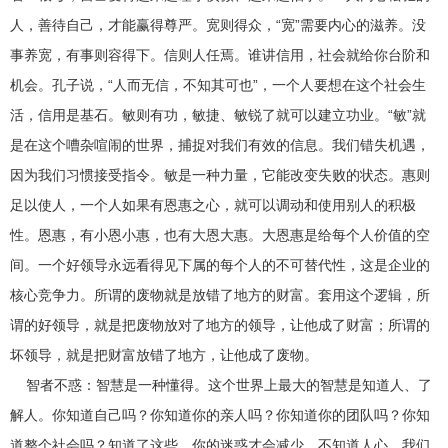
人，善待自己，才能赢得尊严。宽则得众，“宽”需要内心的滋养。没
事养宽，有事则容得下。信则人任焉。谁讲信用，社会就给你台阶和
机会。孔子说，“人而无信，不知其可也”，一个人要想在这个社会生
活，信用是基石。敏则有功，敏捷、敏锐了就可以建立功业。“敏”就
是在这个嘈杂喧闹的世界，捕捉对我们有效的信息。我们错失机遇，
因为我们习惯接受指令。敏是一种力量，它能改变失败的状态。惠则
足以使人，一个人如果有恩惠之心，就可以调动和使用别人的积极
性。恩惠，有小恩小惠，也有大恩大惠。大恩惠是给每个人价值的空
间。一个好领导永远看得见下属的每个人的不可替代性，这是企业的
核心竞争力。所谓的废物就是放错了地方的财富。套用这个逻辑，所
谓的好领导，就是把废物放对了地方的领导，让他成了财富；所谓的
坏领导，就是把财富放错了地方，让他成了废物。
智者不惑：智慧是一种懂得。这个世界上最大的智慧是知道人、了
解人。你知道自己吗？你知道你的亲人吗？你知道你的团队吗？你知
道整个社会吗？知道了这些，你的迷惑才会减少，不知道人心，我们