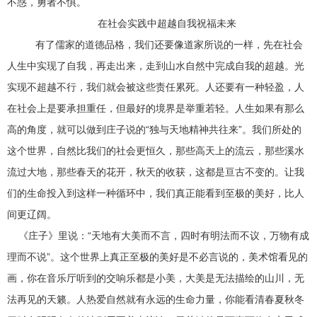
不惑，勇者不惧。
在社会实践中超越自我祝福未来
有了儒家的道德品格，我们还要像道家所说的一样，先在社会
人生中实现了自我，再走出来，走到山水自然中完成自我的超越。光
实现不超越不行，我们就会被这些责任累死。人还要有一种轻盈，人
在社会上是要承担重任，但最好的境界是举重若轻。人生如果有那么
高的角度，就可以做到庄子说的“独与天地精神共往来”。我们所处的
这个世界，自然比我们的社会更恒久，那些高天上的流云，那些溪水
流过大地，那些春天的花开，秋天的收获，这都是亘古不变的。让我
们的生命投入到这样一种循环中，我们真正能看到至极的美好，比人
间更辽阔。
《庄子》里说：“天地有大美而不言，四时有明法而不议，万物有成
理而不说”。这个世界上真正至极的美好是不必言说的，美术馆看见的
画，你在音乐厅听到的交响乐都是小美，大美是无法描绘的山川，无
法再见的天籁。人热爱自然就有永远的生命力量，你能看清春夏秋冬