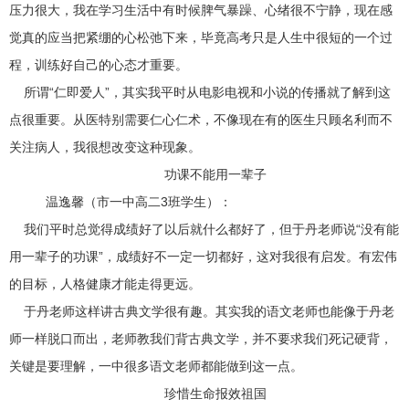
压力很大，我在学习生活中有时候脾气暴躁、心绪很不宁静，现在感
觉真的应当把紧绷的心松弛下来，毕竟高考只是人生中很短的一个过
程，训练好自己的心态才重要。
所谓“仁即爱人”，其实我平时从电影电视和小说的传播就了解到这
点很重要。从医特别需要仁心仁术，不像现在有的医生只顾名利而不
关注病人，我很想改变这种现象。
功课不能用一辈子
温逸馨（市一中高二3班学生）：
我们平时总觉得成绩好了以后就什么都好了，但于丹老师说“没有能
用一辈子的功课”，成绩好不一定一切都好，这对我很有启发。有宏伟
的目标，人格健康才能走得更远。
于丹老师这样讲古典文学很有趣。其实我的语文老师也能像于丹老
师一样脱口而出，老师教我们背古典文学，并不要求我们死记硬背，
关键是要理解，一中很多语文老师都能做到这一点。
珍惜生命报效祖国