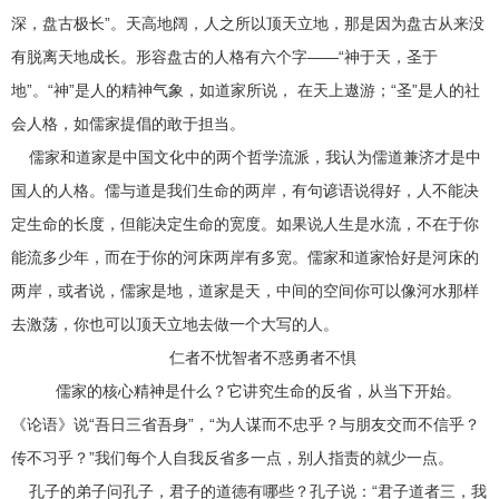
深，盘古极长”。天高地阔，人之所以顶天立地，那是因为盘古从来没
有脱离天地成长。形容盘古的人格有六个字——“神于天，圣于
地”。“神”是人的精神气象，如道家所说， 在天上遨游；“圣”是人的社
会人格，如儒家提倡的敢于担当。
儒家和道家是中国文化中的两个哲学流派，我认为儒道兼济才是中
国人的人格。儒与道是我们生命的两岸，有句谚语说得好，人不能决
定生命的长度，但能决定生命的宽度。如果说人生是水流，不在于你
能流多少年，而在于你的河床两岸有多宽。儒家和道家恰好是河床的
两岸，或者说，儒家是地，道家是天，中间的空间你可以像河水那样
去激荡，你也可以顶天立地去做一个大写的人。
仁者不忧智者不惑勇者不惧
儒家的核心精神是什么？它讲究生命的反省，从当下开始。
《论语》说“吾日三省吾身”，“为人谋而不忠乎？与朋友交而不信乎？
传不习乎？”我们每个人自我反省多一点，别人指责的就少一点。
孔子的弟子问孔子，君子的道德有哪些？孔子说：“君子道者三，我