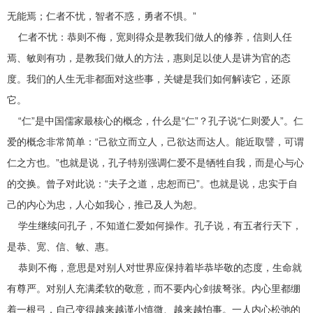
无能焉；仁者不忧，智者不惑，勇者不惧。”
仁者不忧：恭则不侮，宽则得众是教我们做人的修养，信则人任
焉、敏则有功，是教我们做人的方法，惠则足以使人是讲为官的态
度。我们的人生无非都面对这些事，关键是我们如何解读它，还原
它。
“仁”是中国儒家最核心的概念，什么是“仁”？孔子说“仁则爱人”。仁
爱的概念非常简单：“己欲立而立人，己欲达而达人。能近取譬，可谓
仁之方也。”也就是说，孔子特别强调仁爱不是牺牲自我，而是心与心
的交换。曾子对此说：“夫子之道，忠恕而已”。也就是说，忠实于自
己的内心为忠，人心如我心，推己及人为恕。
学生继续问孔子，不知道仁爱如何操作。孔子说，有五者行天下，
是恭、宽、信、敏、惠。
恭则不侮，意思是对别人对世界应保持着毕恭毕敬的态度，生命就
有尊严。对别人充满柔软的敬意，而不要内心剑拔弩张。内心里都绷
着一根弓，自己变得越来越谨小慎微、越来越怕事。一人内心松弛的