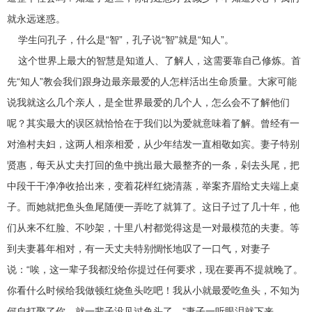
就永远迷惑。
学生问孔子，什么是“智”，孔子说“智”就是“知人”。
这个世界上最大的智慧是知道人、了解人，这需要靠自己修炼。首
先“知人”教会我们跟身边最亲最爱的人怎样活出生命质量。大家可能
说我就这么几个亲人，是全世界最爱的几个人，怎么会不了解他们
呢？其实最大的误区就恰恰在于我们以为爱就意味着了解。曾经有一
对渔村夫妇，这两人相亲相爱，从少年结发一直相敬如宾。妻子特别
贤惠，每天从丈夫打回的鱼中挑出最大最整齐的一条，剁去头尾，把
中段干干净净收拾出来，变着花样红烧清蒸，举案齐眉给丈夫端上桌
子。而她就把鱼头鱼尾随便一弄吃了就算了。这日子过了几十年，他
们从来不红脸、不吵架，十里八村都觉得这是一对最模范的夫妻。等
到夫妻暮年相对，有一天丈夫特别惆怅地叹了一口气，对妻子
说：“唉，这一辈子我都没给你提过任何要求，现在要再不提就晚了。
你看什么时候给我做顿红烧鱼头吃吧！我从小就最爱吃鱼头，不知为
何自打娶了你，就一辈子没见过鱼头了。”妻子一听眼泪就下来