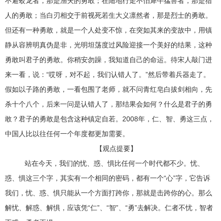
不避蛟龙者，那是渔夫的勇敢；在陆地行走不怕犀牛猛兽者，那是猎
人的勇敢；当白刃相交于前视死若生大义凛然者，那是烈士的勇敢。
但还有一种勇敢，就是一个人处变不惊，在突如其来的变故中，用镇
静从容辨明真伪是非，光明坦荡度过风险迎接一个美好的结果，这种
勇敢叫君子的勇敢。你稍安勿躁，我知道自己的命运。待宋人敲门进
来一看，说：“哎呀，对不起，我们认错人了。”然后带着兵器走了。
假如以子路的勇敢，一看包围了老师，就不问青红皂白拔剑相向，先
杀十个八个，后来一问是认错人了，那结果会如何？什么是君子的勇
敢？君子的勇敢是包含这种镇定自若。2008年，仁、智、勇这三点，
中国人比以往任何一个年度都更加需要。
【观点提要】
站在今天，我们的忧、惑、惧比任何一个时代都不少。忧、
惑、惧这三个字，其实有一个相同的密码，都有一个“心”字，它告诉
我们，忧、惑、惧只能从一个方面打跨你，那就是击跨你的心。那么
解忧、解惑、解惧，应该凭“仁”、“智”、“勇”去解决。仁者不忧，智者