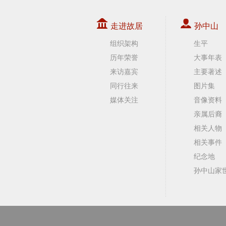
走进故居
孙中山
组织架构
生平
历年荣誉
大事年表
来访嘉宾
主要著述
同行往来
图片集
媒体关注
音像资料
亲属后裔
相关人物
相关事件
纪念地
孙中山家