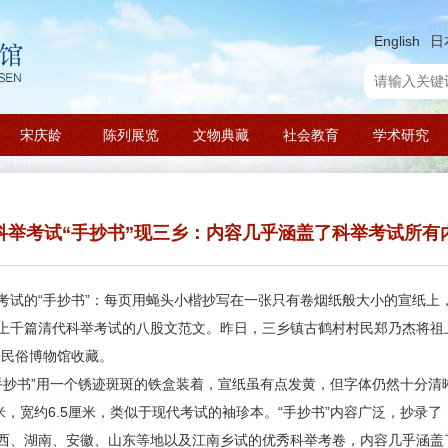
English
日
宋庆龄
陈列展览
文物典藏
社会教育
学术研究
科举考试“手抄书”现三乡：内容几乎涵盖了科举考试所有
试的“手抄书”：每页用蝇头小楷抄写在一张只有卷烟纸般大小的宣纸上
上千篇清代科举考试的八股文范文。昨日，三乡镇古鹤村村民郑乃杰将祖
乡民俗博物馆收藏。
抄书”用一个锈迹斑斑的铁盒装着，宣纸虽有点发黄，但字体仍然十分清晰
厘米，宽约6.5厘米，类似于现代考试的袖珍本。“手抄书”内容广泛，抄录
西、湖南、安徽、山东等地以及江南乡试的优秀科举考卷，内容几乎涵盖