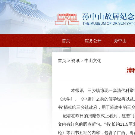
首页
馆务公开
孙中山
首页
>
资讯
>
中山文化
清
本报讯 三乡镇惊现一套清代科举考
《大学》、《中庸》之类的儒学经典以及
书”捐献给三乡镇政府，用于筹建中的三
记者在昨日的捐赠仪式上看到，这套“手
文内有红色的圆点断句。“书”长约11.5
论》等四书五经的内容，包含了广西、粤