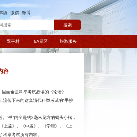
本語
微信
微博
搜索
翠亨村
5A景区
旅游服务
内容
，里面全是科举考试必读的《论语》、
上流传下来的这套清代科举考试的“手抄
。“书”内全是约2毫米见方的蝇头小楷，
了 《上孟》、《中孟》、《学庸》、《上
了科举考试所有内容。