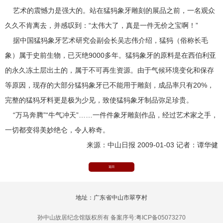
艺术的震憾力是强大的。站在猛犸象牙雕刻的展品之前，一名观众
久久不肯离去，并感叹到：“太伟大了，真是一件无价之宝啊！”
据中国猛犸象牙艺术研究会副会长吴志伟介绍，猛犸（俗称长毛
象）属于史前生物，已灭绝9000多年。猛犸象牙的原料是在西伯利亚
的永久冻土层出土的，属于不可再生资源。由于气候环境变化和保存
等原因，现存的大部分猛犸象牙已不能用于雕刻，成品率只有20%，
完整的猛犸牙料更是极为少见，致使猛犸象牙制品弥足珍贵。
“万马奔腾”“牛气冲天”……一件件象牙雕刻作品，经过艺术家之手，
一切都变得美妙绝仑，令人称奇。
来源：中山日报 2009-01-03 记者：谭华健
返回
地址：广东省中山市翠亨村
孙中山故居纪念馆版权所有 备案序号:粤ICP备05073270