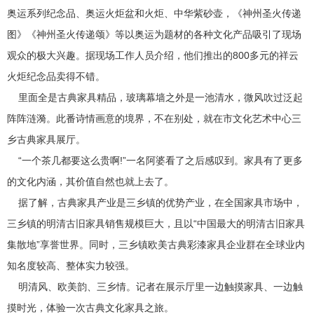
奥运系列纪念品、奥运火炬盆和火炬、中华紫砂壶，《神州圣火传递
图》《神州圣火传递颂》等以奥运为题材的各种文化产品吸引了现场
观众的极大兴趣。据现场工作人员介绍，他们推出的800多元的祥云
火炬纪念品卖得不错。
里面全是古典家具精品，玻璃幕墙之外是一池清水，微风吹过泛起
阵阵涟漪。此番诗情画意的境界，不在别处，就在市文化艺术中心三
乡古典家具展厅。
“一个茶几都要这么贵啊!”一名阿婆看了之后感叹到。家具有了更多
的文化内涵，其价值自然也就上去了。
据了解，古典家具产业是三乡镇的优势产业，在全国家具市场中，
三乡镇的明清古旧家具销售规模巨大，且以“中国最大的明清古旧家具
集散地”享誉世界。同时，三乡镇欧美古典彩漆家具企业群在全球业内
知名度较高、整体实力较强。
明清风、欧美韵、三乡情。记者在展示厅里一边触摸家具、一边触
摸时光，体验一次古典文化家具之旅。