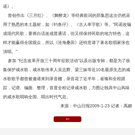
谣》。
曾创作出《三月红》、《舞醉龙》等经典歌词的郑集思这次仍然采
用了熟悉的本土题材，如《钓鱼仔》、《古人串字歌》等。"民谣改编
成现代民歌，要将白话改成普通话，但又得保持民歌的地方特色，这
样才能赢得全国观众，所以《沧海桑田》还特意请了著名歌唱家张也
演唱。"
参加 "纪念改革开放三十周年征歌活动"以及出版专辑，都是为了收
集保护咸水歌，咸水歌传承人吴志辉、梁三妹等近10名最原生态的咸
水歌歌手都曾被邀请来到录音棚，录音花了近半年，崔臻和全程跟
踪，记谱、编曲、整理，首度全程记录咸水歌，力图让独具中山风味
的咸水歌唱响全国、唱出时代气息。
来源：中山日报2009-1-23 记者：禹媚
返回