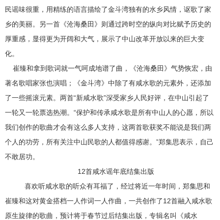
民谣味很重，用精练的语言描绘了金斗湾独有的水乡风情，讴歌了家
乡的美丽。另一首《沧海桑田》则通过跨时空的纵向对比赋予历史的
厚重感，显得更为开阔和大气，展示了中山改革开放以来的巨大变
化。
崔臻和拿到歌词就一气呵成地谱了曲，《沧海桑田》气势恢宏，由
著名歌唱家张也演唱；《金斗湾》中除了有咸水歌的元素外，还添加
了一些摇滚元素。两首“新咸水歌”深受家乡人民好评，在中山引起了
一轮又一轮票选热潮。“保护和传承咸水歌是所有中山人的心愿，所以
我们创作的歌曲才会有这么多人支持，这两首歌获奖不能说是我们两
个人的功劳，所有关注中山民歌的人都值得感谢。”郑集思表示，自己
不敢居功。
12首咸水谣年底结集出版
喜欢听咸水歌的听众有耳福了，经过将近一年时间，郑集思和
崔臻和这对黄金搭档一人作词一人作曲，一共创作了12首融入咸水歌
原生旋律的歌曲，预计将于春节过后结集出版，专辑名叫《咸水