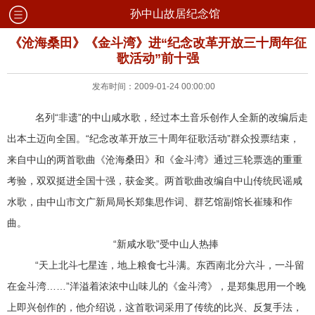
孙中山故居纪念馆
《沧海桑田》《金斗湾》进“纪念改革开放三十周年征
歌活动”前十强
发布时间：2009-01-24 00:00:00
名列“非遗”的中山咸水歌，经过本土音乐创作人全新的改编后走
出本土迈向全国。“纪念改革开放三十周年征歌活动”群众投票结束，
来自中山的两首歌曲《沧海桑田》和《金斗湾》通过三轮票选的重重
考验，双双挺进全国十强，获金奖。两首歌曲改编自中山传统民谣咸
水歌，由中山市文广新局局长郑集思作词、群艺馆副馆长崔臻和作
曲。
“新咸水歌”受中山人热捧
“天上北斗七星连，地上粮食七斗满。东西南北分六斗，一斗留
在金斗湾……”洋溢着浓浓中山味儿的《金斗湾》，是郑集思用一个晚
上即兴创作的，他介绍说，这首歌词采用了传统的比兴、反复手法，