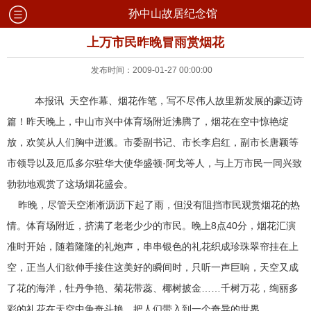
孙中山故居纪念馆
上万市民昨晚冒雨赏烟花
发布时间：2009-01-27 00:00:00
本报讯 天空作幕、烟花作笔，写不尽伟人故里新发展的豪迈诗
篇！昨天晚上，中山市兴中体育场附近沸腾了，烟花在空中惊艳绽
放，欢笑从人们胸中迸溅。市委副书记、市长李启红，副市长唐颖等
市领导以及厄瓜多尔驻华大使华盛顿·阿戈等人，与上万市民一同兴致
勃勃地观赏了这场烟花盛会。
昨晚，尽管天空淅淅沥沥下起了雨，但没有阻挡市民观赏烟花的热
情。体育场附近，挤满了老老少少的市民。晚上8点40分，烟花汇演
准时开始，随着隆隆的礼炮声，串串银色的礼花织成珍珠翠帘挂在上
空，正当人们欲伸手接住这美好的瞬间时，只听一声巨响，天空又成
了花的海洋，牡丹争艳、菊花带蕊、椰树披金……千树万花，绚丽多
彩的礼花在天空中争奇斗艳，把人们带入到一个奇异的世界。