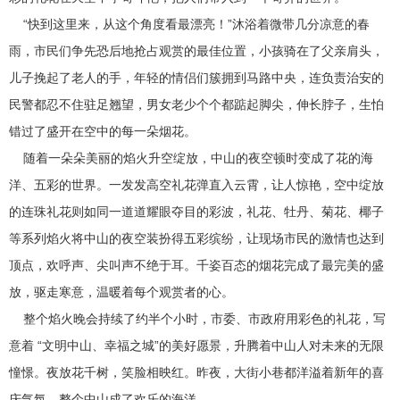
“快到这里来，从这个角度看最漂亮！”沐浴着微带几分凉意的春
雨，市民们争先恐后地抢占观赏的最佳位置，小孩骑在了父亲肩头，
儿子挽起了老人的手，年轻的情侣们簇拥到马路中央，连负责治安的
民警都忍不住驻足翘望，男女老少个个都踮起脚尖，伸长脖子，生怕
错过了盛开在空中的每一朵烟花。
随着一朵朵美丽的焰火升空绽放，中山的夜空顿时变成了花的海
洋、五彩的世界。一发发高空礼花弹直入云霄，让人惊艳，空中绽放
的连珠礼花则如同一道道耀眼夺目的彩波，礼花、牡丹、菊花、椰子
等系列焰火将中山的夜空装扮得五彩缤纷，让现场市民的激情也达到
顶点，欢呼声、尖叫声不绝于耳。千姿百态的烟花完成了最完美的盛
放，驱走寒意，温暖着每个观赏者的心。
整个焰火晚会持续了约半个小时，市委、市政府用彩色的礼花，写
意着 “文明中山、幸福之城”的美好愿景，升腾着中山人对未来的无限
憧憬。夜放花千树，笑脸相映红。昨夜，大街小巷都洋溢着新年的喜
庆气氛。整个中山成了欢乐的海洋。