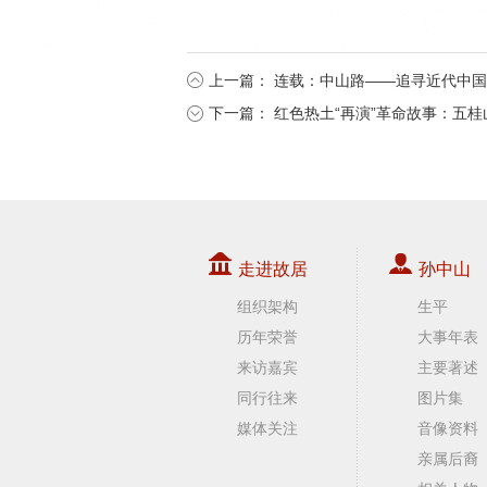
上一篇：
连载：中山路——追寻近代中国
下一篇：
红色热土“再演”革命故事：五
走进故居
孙中山
组织架构
生平
历年荣誉
大事年表
来访嘉宾
主要著述
同行往来
图片集
媒体关注
音像资料
亲属后裔