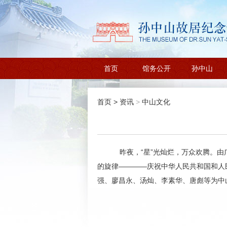
首页
馆务公开
孙中山
首页
>
资讯
>
中山文化
昨夜，“星”光灿烂，万众欢腾。由
的旋律————庆祝中华人民共和国和人民
强、廖昌永、汤灿、李素华、唐彪等为中