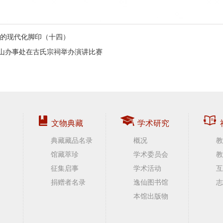
的现代化脚印（十四）
桂山办事处在古氏宗祠举办演讲比赛
文物典藏
学术研究
典藏藏品名录
概况
教
馆藏萃珍
学术委员会
教
征集启事
学术活动
互
捐赠者名录
逸仙图书馆
志
本馆出版物