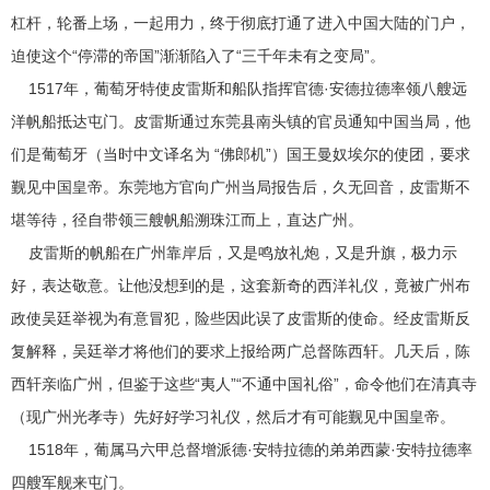
杠杆，轮番上场，一起用力，终于彻底打通了进入中国大陆的门户，
迫使这个“停滞的帝国”渐渐陷入了“三千年未有之变局”。
1517年，葡萄牙特使皮雷斯和船队指挥官德·安德拉德率领八艘远
洋帆船抵达屯门。皮雷斯通过东莞县南头镇的官员通知中国当局，他
们是葡萄牙（当时中文译名为 “佛郎机”）国王曼奴埃尔的使团，要求
觐见中国皇帝。东莞地方官向广州当局报告后，久无回音，皮雷斯不
堪等待，径自带领三艘帆船溯珠江而上，直达广州。
皮雷斯的帆船在广州靠岸后，又是鸣放礼炮，又是升旗，极力示
好，表达敬意。让他没想到的是，这套新奇的西洋礼仪，竟被广州布
政使吴廷举视为有意冒犯，险些因此误了皮雷斯的使命。经皮雷斯反
复解释，吴廷举才将他们的要求上报给两广总督陈西轩。几天后，陈
西轩亲临广州，但鉴于这些“夷人”“不通中国礼俗”，命令他们在清真寺
（现广州光孝寺）先好好学习礼仪，然后才有可能觐见中国皇帝。
1518年，葡属马六甲总督增派德·安特拉德的弟弟西蒙·安特拉德率
四艘军舰来屯门。