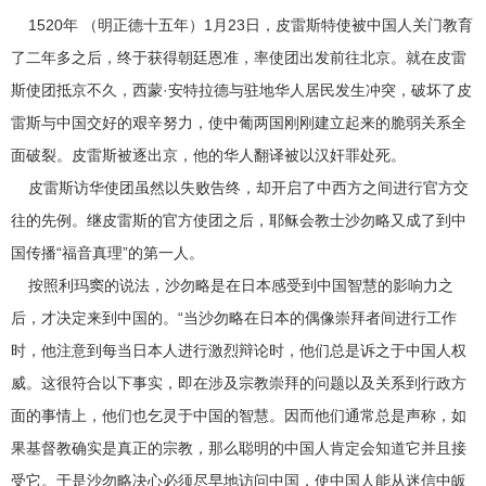
1520年 （明正德十五年）1月23日，皮雷斯特使被中国人关门教育
了二年多之后，终于获得朝廷恩准，率使团出发前往北京。就在皮雷
斯使团抵京不久，西蒙·安特拉德与驻地华人居民发生冲突，破坏了皮
雷斯与中国交好的艰辛努力，使中葡两国刚刚建立起来的脆弱关系全
面破裂。皮雷斯被逐出京，他的华人翻译被以汉奸罪处死。
皮雷斯访华使团虽然以失败告终，却开启了中西方之间进行官方交
往的先例。继皮雷斯的官方使团之后，耶稣会教士沙勿略又成了到中
国传播“福音真理”的第一人。
按照利玛窦的说法，沙勿略是在日本感受到中国智慧的影响力之
后，才决定来到中国的。“当沙勿略在日本的偶像崇拜者间进行工作
时，他注意到每当日本人进行激烈辩论时，他们总是诉之于中国人权
威。这很符合以下事实，即在涉及宗教崇拜的问题以及关系到行政方
面的事情上，他们也乞灵于中国的智慧。因而他们通常总是声称，如
果基督教确实是真正的宗教，那么聪明的中国人肯定会知道它并且接
受它。于是沙勿略决心必须尽早地访问中国，使中国人能从迷信中皈