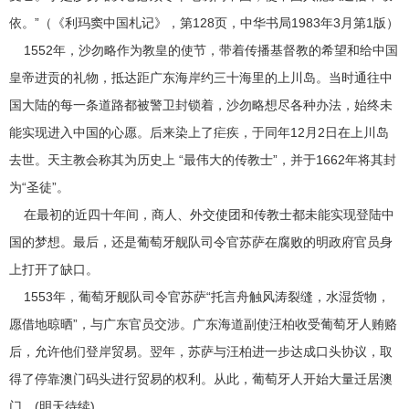
依。”（《利玛窦中国札记》，第128页，中华书局1983年3月第1版）
1552年，沙勿略作为教皇的使节，带着传播基督教的希望和给中国
皇帝进贡的礼物，抵达距广东海岸约三十海里的上川岛。当时通往中
国大陆的每一条道路都被警卫封锁着，沙勿略想尽各种办法，始终未
能实现进入中国的心愿。后来染上了疟疾，于同年12月2日在上川岛
去世。天主教会称其为历史上 “最伟大的传教士”，并于1662年将其封
为“圣徒”。
在最初的近四十年间，商人、外交使团和传教士都未能实现登陆中
国的梦想。最后，还是葡萄牙舰队司令官苏萨在腐败的明政府官员身
上打开了缺口。
1553年，葡萄牙舰队司令官苏萨“托言舟触风涛裂缝，水湿货物，
愿借地晾晒”，与广东官员交涉。广东海道副使汪柏收受葡萄牙人贿赂
后，允许他们登岸贸易。翌年，苏萨与汪柏进一步达成口头协议，取
得了停靠澳门码头进行贸易的权利。从此，葡萄牙人开始大量迁居澳
门。(明天待续)