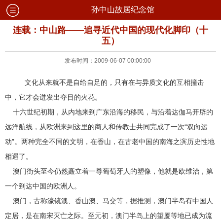
孙中山故居纪念馆
连载：中山路——追寻近代中国的现代化脚印（十
五）
发布时间：2009-06-07 00:00:00
文化从来就不是自给自足的，只有在与异质文化的互相撞击
中，它才会迸发出夺目的火花。
十六世纪初期，从内地来到广东沿海的移民，与沿着达伽马开辟的
远洋航线，从欧洲来到这里的商人和传教士共同完成了一次“双向运
动”。两种完全不同的文明，在香山，在古老中国的南海之滨历史性地
相遇了。
澳门街头至今仍然矗立着一尊葡萄牙人的塑像，他就是欧维治，第
一个到达中国的欧洲人。
澳门，古称濠镜澳、香山澳、马交等，据推测，澳门半岛有中国人
定居，是在南宋灭亡之际。至元初，澳门半岛上的望厦等地已成为流