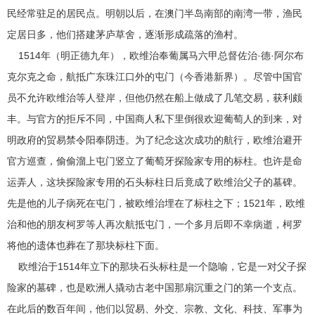
民经常驻足的居民点。明朝以后，在澳门半岛南部的南湾一带，渔民
定居日多，他们搭建茅庐草舍，逐渐形成疏落的渔村。
1514年（明正德九年），欧维治奉葡属马六甲总督佐治·德·阿尔布
克尔克之命，航抵广东珠江口外的屯门（今香港新界）。尽管中国官
员不允许欧维治等人登岸，但他仍然在船上做成了几笔交易，获利颇
丰。与官方的拒斥不同，中国商人私下里倒很欢迎葡萄人的到来，对
明政府的贸易禁令阳奉阴违。为了纪念这次成功的航行，欧维治避开
官方巡查，偷偷溜上屯门竖立了葡萄牙探险家专用的标柱。也许是命
运弄人，这块探险家专用的石头标柱日后竟成了欧维治父子的墓碑。
先是他的儿子病死在屯门，被欧维治埋在了标柱之下；1521年，欧维
治和他的朋友柯罗等人再次航抵屯门，一个多月后即不幸病逝，柯罗
将他的遗体也葬在了那块标柱下面。
欧维治于1514年立下的那块石头标柱是一个隐喻，它是一对父子探
险家的墓碑，也是欧洲人撬动古老中国那扇沉重之门的第一个支点。
在此后的数百年间，他们以贸易、外交、宗教、文化、科技、军事为