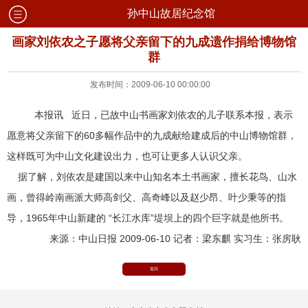
孙中山故居纪念馆
画家刘依农之子愿将父亲留下的九成遗作捐给博物馆
群
发布时间：2009-06-10 00:00:00
本报讯 近日，已故中山书画家刘依农的儿子联系本报，表示
愿意将父亲留下的60多幅作品中的九成献给建成后的中山博物馆群，
这样既可为中山文化建设出力，也可让更多人认识父亲。
据了解，刘依农是建国以来中山知名本土书画家，擅长花鸟、山水
画，曾得岭南画派大师高剑父、高奇峰以及赵少昂、叶少秉等的指
导，1965年中山新建的 “长江水库”堤坝上的四个巨字就是他所书。
来源：中山日报 2009-06-10 记者：梁东麒 实习生：张房耿
返回