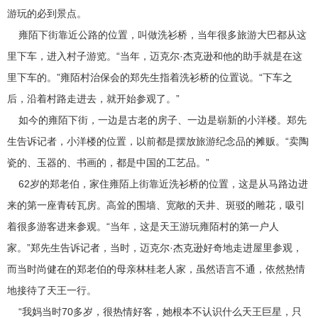
游玩的必到景点。
雍陌下街靠近公路的位置，叫做洗衫桥，当年很多旅游大巴都从这
里下车，进入村子游览。“当年，迈克尔·杰克逊和他的助手就是在这
里下车的。”雍陌村治保会的郑先生指着洗衫桥的位置说。“下车之
后，沿着村路走进去，就开始参观了。”
如今的雍陌下街，一边是古老的房子、一边是崭新的小洋楼。郑先
生告诉记者，小洋楼的位置，以前都是摆放旅游纪念品的摊贩。“卖陶
瓷的、玉器的、书画的，都是中国的工艺品。”
62岁的郑老伯，家住雍陌上街靠近洗衫桥的位置，这是从马路边进
来的第一座青砖瓦房。高耸的围墙、宽敞的天井、斑驳的雕花，吸引
着很多游客进来参观。“当年，这是天王游玩雍陌村的第一户人
家。”郑先生告诉记者，当时，迈克尔·杰克逊好奇地走进屋里参观，
而当时尚健在的郑老伯的母亲林桂老人家，虽然语言不通，依然热情
地接待了天王一行。
“我妈当时70多岁，很热情好客，她根本不认识什么天王巨星，只