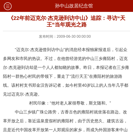
孙中山故居纪念馆
《22年前迈克尔·杰克逊到访中山》追踪：寻访“天
王”当年观光之路
发布时间：2009-06-30 00:00:00
“迈克尔·杰克逊曾到访中山”的消息经本报独家报道后，引起众
多网友和市民的热议。不过，在他曾经游览的中山三乡雍陌村，迈克
尔·杰克逊到访却是一个人人都知晓的故事。昨日，本报记者在三乡雍
陌村一群热心村民的带领下，重走了“流行天王”在雍陌村的旅游路
线。该村村支书郑金汉告诉记者，如今村里40岁以上的人当年几乎都
见过迈克尔·杰克逊。
村民印象：“他对老人家很尊敬，斯文随和。”
中山三乡镇广珠公路旁，古香古色的雍陌村就坐落在路边。改
革开放之后，靠近温泉度假村的雍陌村，由于历史悠久、建筑古远，
且是近代中国改革开放第一人郑观应的家乡，而成为外国游客来中山