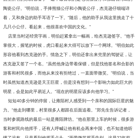
陶瓷公仔。”明伯说，手捧熊猫公仔和小陶瓷公仔，杰克逊仔细端详
着，又和身边的助手耳语了一下。“随后，他的助手从我这里挑走了十
几只小公仔。看起来，他很喜欢中国的文化。”
店里当时还经营字画，明伯赶紧拿出一幅画，给杰克逊签字。“他手
掌很大，握笔的时候，虎口看起来大得可以放下一个网球。”明伯如此
形容他看到杰克逊的手。情急之下，明伯还拿出来兜里的驾驶证，让
杰克逊又签了一个名。“虽然他身边带着保镖，但是找他签名和合影的
游客和村民很多，而他从来没有拒绝过，一直面带微笑。”明伯说，当
时虽然知道杰克逊是天王巨星，但是没有想到一个影响力如此巨大的
明星，会是如此平易近人。“现在的明星应该多向他学习。”
短短40多分钟的停留，让雍陌村人感受到一个亲和的国际巨星的魅
力。“他走到哪里，村里很多人都跟在后面追着。”郑先生告诉记者，
当时参观路线的最后一站是雍陌牌坊。“他在那里上车的时候，很多游
客和村民向他挥手，还有人呼喊让他有机会再来中国，也不知道他听
懂了没有，只是看到他挥手点头。”面带微笑挥手告别，这是22年前，