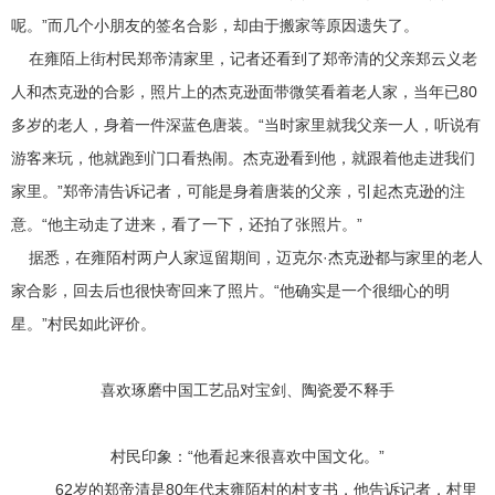
呢。”而几个小朋友的签名合影，却由于搬家等原因遗失了。
在雍陌上街村民郑帝清家里，记者还看到了郑帝清的父亲郑云义老
人和杰克逊的合影，照片上的杰克逊面带微笑看着老人家，当年已80
多岁的老人，身着一件深蓝色唐装。“当时家里就我父亲一人，听说有
游客来玩，他就跑到门口看热闹。杰克逊看到他，就跟着他走进我们
家里。”郑帝清告诉记者，可能是身着唐装的父亲，引起杰克逊的注
意。“他主动走了进来，看了一下，还拍了张照片。”
据悉，在雍陌村两户人家逗留期间，迈克尔·杰克逊都与家里的老人
家合影，回去后也很快寄回来了照片。“他确实是一个很细心的明
星。”村民如此评价。
喜欢琢磨中国工艺品对宝剑、陶瓷爱不释手
村民印象：“他看起来很喜欢中国文化。”
62岁的郑帝清是80年代末雍陌村的村支书，他告诉记者，村里