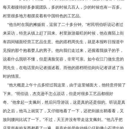
每天都接待好多参观团队，多的时候几百人，少的时候也有一百多。
村里很多地方都摆卖着有中国特色的工艺品。
“他当时在我的摊贩前，逗留了二十多分钟。”村民明伯听说记者过
来采访，特意从镇上赶了回来。村里旅游最旺的时候，他在雍陌上街
有四间铺面经营工艺品生意。他的搭档周先生，就是本报昨日报道中
见报的那个抱着婴儿的男子。他向我们走过来，还握着我孩子的手，
说着什么我听不懂，但是满脸笑容，非常可亲。如今在江门做生意的
周先生，在电话里向记者描述着。而他的搭档明伯则向记者讲述了当
时的情景。
“他大概是上午十点多经过我这里，由于这里铺面大，他特意停留了
下来。”明伯说，杰克逊不怎么说话，但是对很多工艺品都很好
奇。“他拿起一支佩剑，然后问导游说，这是真的还是假的。听说是真
的之后，他马上就笑了，又仔细地看了一下，还把剑拔出鞘看看，又
放到腰间比试了一下。”不过，天王并没有带走这支佩剑。“他几乎把
店里所有的东西都看了一遍，最喜欢的是电动猫公仔和佛山石湾出的