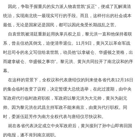
因此，争取手握重兵的实力派人物袁世凯“反正”，便成了瓦解满清
统治，实现南北统一最现实可行的手段。而且，这样付出的社会成本
最低，无论是国家还是国民，都可以因此免受长期战乱之苦。
自袁世凯被清廷重新起用执掌兵权之后，黎元洪一直和他保持着联
系，曾去信劝其倒戈，迫使清帝退位。11月9日，黄兴又以革命军战
时总司令的名义写信给袁世凯，动员他“以拿破仑、华盛顿之资格，出
而建拿破仑、华盛顿之事功”。黎元洪、黄兴共同拉开了南北议和的序
幕。
在这样的背景下，全权议和代表唐绍仪的到来使各省代表12月16日
的集会临时改变了议程，决定暂缓大总统选举，在此过渡期，由中央
军政府代行临时政府职权，军政府以黎元洪为大元帅，黄兴为副元
帅。因为黎元洪在武昌主持军政不能来南京，由黄兴代行职权。同
时，委派伍廷芳作为南方全权代表与唐绍仪尽快议和。
就在各省代表决定成立中央军政府后，黄兴接到了孙中山即将回国
的电报，遂不肯到南京就职。