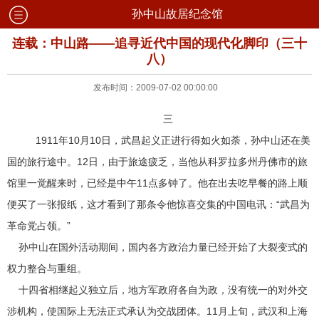
孙中山故居纪念馆
连载：中山路——追寻近代中国的现代化脚印（三十
八）
发布时间：2009-07-02 00:00:00
三
1911年10月10日，武昌起义正进行得如火如荼，孙中山还在美
国的旅行途中。12日，由于旅途疲乏，当他从科罗拉多州丹佛市的旅
馆里一觉醒来时，已经是中午11点多钟了。他在出去吃早餐的路上顺
便买了一张报纸，这才看到了那条令他惊喜交集的中国电讯：“武昌为
革命党占领。”
孙中山在国外活动期间，国内各方政治力量已经开始了大裂变式的
权力整合与重组。
十四省相继起义独立后，地方军政府各自为政，没有统一的对外交
涉机构，使国际上无法正式承认为交战团体。11月上旬，武汉和上海