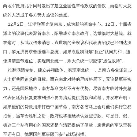
两地军政府几乎同时发出了建立全国性革命政权的倡议，而临时大总
统的人选成了各方势力热议的焦点。
12月2日，江浙联军光复南京，成为新的革命中心。12日，十四省
派出的议事代表聚首南京，酝酿成立南京政府，选举临时大总统。就
在这时，从武汉传来消息，袁世凯的全权议和代表唐绍仪已经到达汉
口，黎元洪要求暂缓选举总统，如果袁世凯能够“反正”认同共和，迫
使满清皇帝退位，实现南北统一，则大总统一职应该“虚位以待”。
推翻满清专制、建立共和政体、实现南北统一，是南方各党派进步
人士所共同追求的目标。而在南北对峙的严峻格局下，无论是军事实
力，还是国际地位，南方革命党都不占有优势。尽管南方临时外交总
代表伍廷芳反复要求列强不要向清廷提供贷款和武器，并发布声明：
如果他们的贷款用来打击中国革命，南方各省马上会对他们实行贸易
抵制，当革命胜利之后，政府也将拒绝承认这些贷款。可是日、俄、
德这三个别有用心的国家还是向清廷提供了借款，袁世凯的军队里甚
至还有日、德两国的军事顾问参与战场指挥。