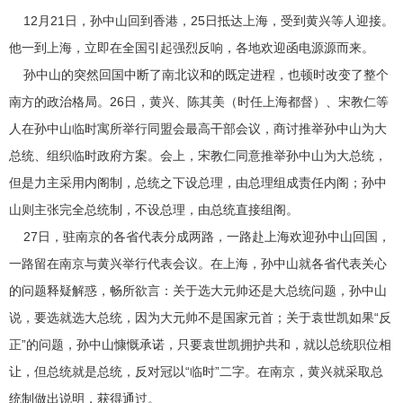
12月21日，孙中山回到香港，25日抵达上海，受到黄兴等人迎接。
他一到上海，立即在全国引起强烈反响，各地欢迎函电源源而来。
孙中山的突然回国中断了南北议和的既定进程，也顿时改变了整个
南方的政治格局。26日，黄兴、陈其美（时任上海都督）、宋教仁等
人在孙中山临时寓所举行同盟会最高干部会议，商讨推举孙中山为大
总统、组织临时政府方案。会上，宋教仁同意推举孙中山为大总统，
但是力主采用内阁制，总统之下设总理，由总理组成责任内阁；孙中
山则主张完全总统制，不设总理，由总统直接组阁。
27日，驻南京的各省代表分成两路，一路赴上海欢迎孙中山回国，
一路留在南京与黄兴举行代表会议。在上海，孙中山就各省代表关心
的问题释疑解惑，畅所欲言：关于选大元帅还是大总统问题，孙中山
说，要选就选大总统，因为大元帅不是国家元首；关于袁世凯如果“反
正”的问题，孙中山慷慨承诺，只要袁世凯拥护共和，就以总统职位相
让，但总统就是总统，反对冠以“临时”二字。在南京，黄兴就采取总
统制做出说明，获得通过。