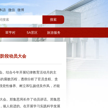
本語
微信
微博
搜索
翠亨村
5A景区
旅游服务
实阶段动员大会
大会。结合今年开展纪律教育活动月的主
部的腐败历程，透彻分析了官员贪权、贪
强党性修养、树立和弘扬优良作风，才能
大会。郑集思局长作了动员讲话。郑集思
舞，催人前进的。在开展学习实践科学发展