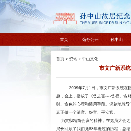
首页
馆务公开
孙中山
首页
>
资讯
>
中山文化
市文广新系统
2009年7月1日，市文广新系统在
题，会上，播放了《贪之害----贪权
财、贪色的心理和惯用手段。深刻地教导
真正做一个清官、好官、平安官。
为贯彻精简会议的精神，在党员大会之
局长回顾了我们党88年走过的历程，总