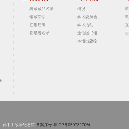
典藏藏品名录
概况
教
馆藏萃珍
学术委员会
教
征集启事
学术活动
互
捐赠者名录
逸仙图书馆
志
本馆出版物
世
孙中山故居纪念馆
备案序号:粤ICP备05073270号