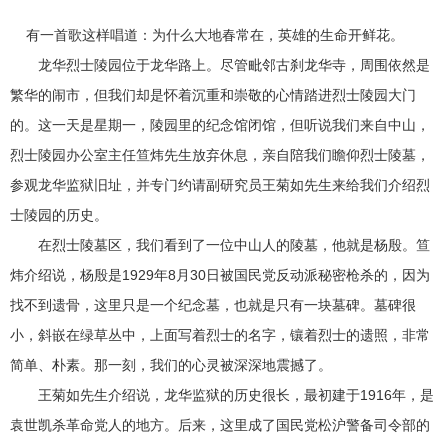
有一首歌这样唱道：为什么大地春常在，英雄的生命开鲜花。
龙华烈士陵园位于龙华路上。尽管毗邻古刹龙华寺，周围依然是
繁华的闹市，但我们却是怀着沉重和崇敬的心情踏进烈士陵园大门
的。这一天是星期一，陵园里的纪念馆闭馆，但听说我们来自中山，
烈士陵园办公室主任笪炜先生放弃休息，亲自陪我们瞻仰烈士陵墓，
参观龙华监狱旧址，并专门约请副研究员王菊如先生来给我们介绍烈
士陵园的历史。
在烈士陵墓区，我们看到了一位中山人的陵墓，他就是杨殷。笪
炜介绍说，杨殷是1929年8月30日被国民党反动派秘密枪杀的，因为
找不到遗骨，这里只是一个纪念墓，也就是只有一块墓碑。墓碑很
小，斜嵌在绿草丛中，上面写着烈士的名字，镶着烈士的遗照，非常
简单、朴素。那一刻，我们的心灵被深深地震撼了。
王菊如先生介绍说，龙华监狱的历史很长，最初建于1916年，是
袁世凯杀革命党人的地方。后来，这里成了国民党松沪警备司令部的