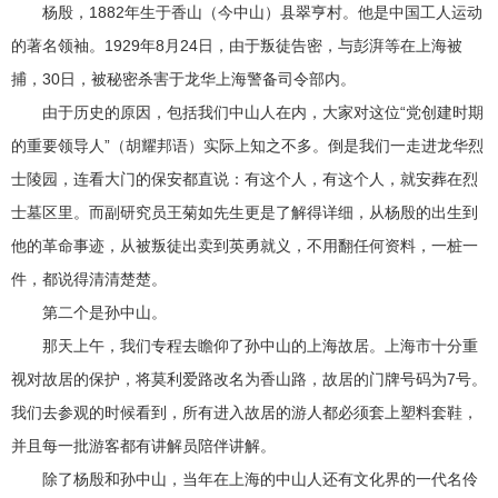
杨殷，1882年生于香山（今中山）县翠亨村。他是中国工人运动
的著名领袖。1929年8月24日，由于叛徒告密，与彭湃等在上海被
捕，30日，被秘密杀害于龙华上海警备司令部内。
由于历史的原因，包括我们中山人在内，大家对这位“党创建时期
的重要领导人”（胡耀邦语）实际上知之不多。倒是我们一走进龙华烈
士陵园，连看大门的保安都直说：有这个人，有这个人，就安葬在烈
士墓区里。而副研究员王菊如先生更是了解得详细，从杨殷的出生到
他的革命事迹，从被叛徒出卖到英勇就义，不用翻任何资料，一桩一
件，都说得清清楚楚。
第二个是孙中山。
那天上午，我们专程去瞻仰了孙中山的上海故居。上海市十分重
视对故居的保护，将莫利爱路改名为香山路，故居的门牌号码为7号。
我们去参观的时候看到，所有进入故居的游人都必须套上塑料套鞋，
并且每一批游客都有讲解员陪伴讲解。
除了杨殷和孙中山，当年在上海的中山人还有文化界的一代名伶