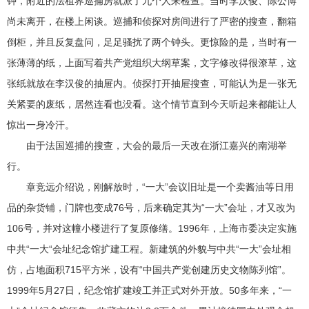
钟，附近的法租界巡捕房就派了九个人来检查。当时李汉俊、陈公博
尚未离开，在楼上闲谈。巡捕和侦探对房间进行了严密的搜查，翻箱
倒柜，并且反复盘问，足足骚扰了两个钟头。更惊险的是，当时有一
张薄薄的纸，上面写着共产党组织大纲草案，文字修改得很潦草，这
张纸就放在李汉俊的抽屉内。侦探打开抽屉搜查，可能认为是一张无
关紧要的废纸，居然连看也没看。这个情节直到今天听起来都能让人
惊出一身冷汗。
由于法国巡捕的搜查，大会的最后一天改在浙江嘉兴的南湖举
行。
章竞远介绍说，刚解放时，“一大”会议旧址是一个卖酱油等日用
品的杂货铺，门牌也变成76号，后来确定其为“一大”会址，才又改为
106号，并对这幢小楼进行了复原修缮。1996年，上海市委决定实施
中共“一大“会址纪念馆扩建工程。新建筑的外貌与中共“一大”会址相
仿，占地面积715平方米，设有“中国共产党创建历史文物陈列馆”。
1999年5月27日，纪念馆扩建竣工并正式对外开放。50多年来，“一