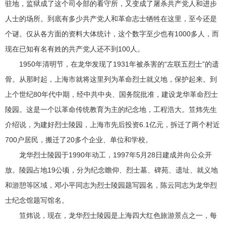
驻地，监狱成了这个司令部的看守所，又变成了屠杀共产党人和进步
人士的场所。到底有多少共产党人和革命志士牺牲在这里，至今还是
个谜。仅从各方面的资料大体统计，这个数字至少也有1000多人，而
现在已知有名有姓的共产党人还不到100人。
1950年清明节，在龙华发现了1931年被杀害的“左联五烈士”的遗
骨。从那时起，上海市就将这里列为革命烈士就义地，保护起来。到
上个世纪80年代中期，经中共中央、国务院批准，建设龙华革命烈士
陵园。这是一个以革命传统教育为主的纪念地，工程浩大。笪炜先生
介绍说，为建好烈士陵园，上海市先后投资6.1亿元，拆迁了两个村近
700户居民，搬迁了20多个企业、单位和学校。
龙华烈士陵园于1990年动工，1997年5月28日建成并向公众开
放。陵园占地19公顷，分为纪念瞻仰、烈士墓、碑苑、遗址、就义地
和游憩等区域，邓小平同志为烈士陵园题写园名，陈云同志为龙华烈
士纪念馆题写馆名。
笪炜说，现在，龙华烈士陵园是上海四大红色旅游景点之一，每