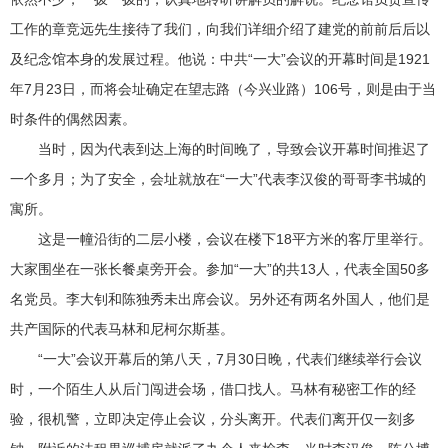
工作的章竞远先生接待了我们，向我们详细介绍了建党的前前后后以
及纪念馆本身的发展过程。他说：中共“一大”会议的开幕时间是1921
年7月23日，而将会址确定在望志路（今兴业路）106号，则是由于当
时条件的偶然因素。
当时，因为代表到达上海的时间晚了，导致会议开幕时间推迟了
一个多月；为了安全，会址就放在“一大”代表李汉俊的哥哥李书城的
寓所。
这是一幢沿街的二层小楼，会议在楼下18平方米的客厅里举行。
大家围坐在一张长餐桌旁开会。参加“一大”的共13人，代表全国50多
名党员。李大钊和陈独秀未出席会议。另外还有两名外国人，他们是
共产国际的代表马林和尼柯尔斯基。
“一大”会议开幕后的第八天，7月30日晚，代表们继续举行会议
时，一个陌生人从后门闯进会场，借口找人。马林有秘密工作的经
验，很机警，立即决定停止会议，分头离开。代表们离开仅一刻多