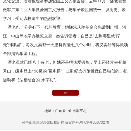
文化交流。潘老也经常参加爱国主义的报告会，去年11月，潘老就曾
做客广东工业大学做爱国主义报告，与学子谈祖国统一、谈历史、谈
学习，受到该校师生的热烈欢迎。
潘老也十分关心下一代的教育，她随宋庆龄基金会先后到广州、湛
江、中山等地举办展览义卖，她告诉记者，自己是“去到哪里就‘挥
毫’到哪里”，每次义卖都一天坚持挥毫七八个小时，将义卖所筹得款项
全部捐给希望工程。
潘老虽然已经八十有七，但她还是很热爱锻炼，早上还经常去登越
秀山，缓步登上498级的“百步梯”，走到纪念碑附近做自己独创的、把
运动和书法相结合的“永字功”。
返回
地址：广东省中山市翠亨村
孙中山故居纪念馆版权所有 备案序号:粤ICP备05073270