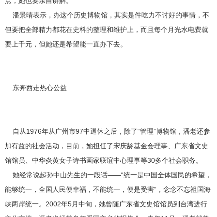
点，她也要亲自讲解。
潘景晴表示，办这个历史博物馆，其实是件吃力不讨好的事情，不
但要把全部精力都花在史料的整理和维护上，而且每个月光水电费就
要上千元，但她还是希望能一直办下去。
东奔西走热心公益
自从1976年从广州市97中退休之后，除了“管理”博物馆，潘老还参
加有益的社会活动，目前，她担任了宋庆龄基金会理事、广东省文史
馆馆员、中华炎黄女子诗书画家联谊中心理事等30多个社会职务。
她经常说起孙中山先生的一段话——“统一是中国全体国民的希望，
能够统一，全国人民便幸福，不能统一，便是受害”，念念不忘祖国海
峡两岸统一。2002年5月中旬，她曾随广东省文史馆馆员到台湾进行