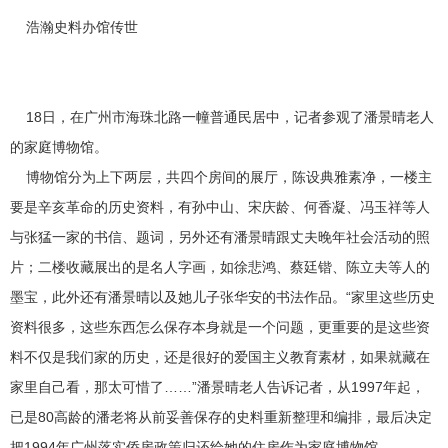
浩瀚史料办馆传世
18日，在广州市海珠北路一幢普通民居中，记者参观了潘景晴老人
的家庭博物馆。
博物馆分为上下两层，共四个房间的展厅，陈设典雅素净，一楼主
要是辛亥革命的历史资料，有孙中山、宋庆龄、何香凝、冯玉祥等人
与张猛一家的书信、题词，另外还有潘景晴跟丈夫晚年社会活动的照
片；二楼收藏展出的是名人字画，如徐悲鸿、蔡廷锴、陈立夫等人的
墨宝，此外还有潘景晴以及她儿子张华安的书法作品。“家里这些历史
资料很多，这些东西怎么保存本身就是一个问题，更重要的是这些资
料不仅是我们家的历史，还是很好的爱国主义教育素材，如果就藏在
家里自己看，那太可惜了……”潘景晴老人告诉记者，从1997年起，
已是80高龄的潘老将从前妥善保存的史料重新整理和编排，最后决定
把1994年广州落实侨房政策归还给她的住房作为家庭博物馆。