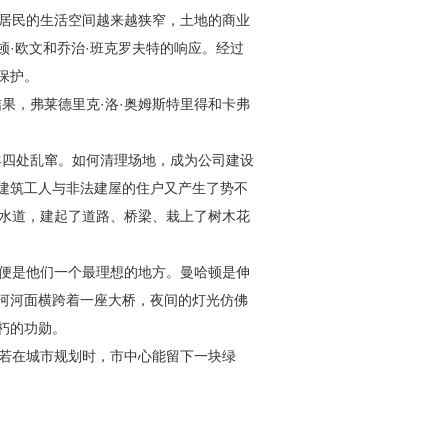
使居民的生活空间越来越狭窄，土地的商业
·欧文和乔治·班克罗夫特的响应。经过
保护。
果，弗莱德里克·洛·奥姆斯特里得和卡弗
羊四处乱窜。如何清理场地，成为公司建设
。建筑工人与非法建屋的住户又产生了势不
下水道，建起了道路、桥梁、栽上了树木花
便是他们一个最理想的地方。曼哈顿是伸
河河面横跨着一座大桥，夜间的灯光仿佛
朽的功勋。
若在城市规划时，市中心能留下一块绿