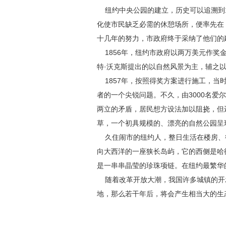
纽约中央公园的建立，历史可以追溯到1
化使市民缺乏必需的休憩场所，便率先在
十几年的努力，市政府终于采纳了他们的
1856年，纽约市政府以两万美元作奖
特·沃克斯提出的以自然风景为主，辅之
1857年，按照得奖方案进行施工，当
者的一个尖锐问题。不久，由3000名爱
两立的矛盾，居民想方设法加以阻挠，但
草，一个初具规模的、漂亮的自然公园呈
久住闹市的纽约人，整日生活在楼房、
向大西洋的一座狭长岛屿，它的西侧是哈
是一串串晶莹的珍珠项链。在纽约最繁华
随着改革开放大潮，我国许多城镇的开
地，那么若干年后，将会产生相当大的生