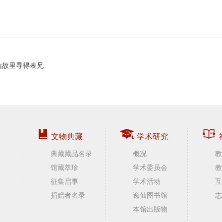
山故里寻得表兄
文物典藏
学术研究
典藏藏品名录
概况
教
馆藏萃珍
学术委员会
教
征集启事
学术活动
互
捐赠者名录
逸仙图书馆
志
本馆出版物