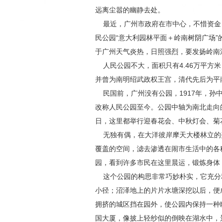
远离尘嚣的幽静去处。
最近，广州市政府在市中心，不惜资金，
民公园“意大利园林平面＋岭南树阴广场
于广州天气炎热，日照强烈，要发扬岭南
人民公园不大，面积只有4.46万平方
并曾为南明绍武政权王宫，清代先后为平
民国前，广州没有公园，1917年，孙中
改称人民公园至今。公园中轴为南北走向
日，这里都举行迎春花会、中秋灯会、菊
无独有偶，在大洋彼岸摩天大楼林立的美
覆盖的空间，滤去渗透在闹市生活中的各
园，看到许多市民在这里晨运，锻炼身体
这个公园的构思非常巧妙朴实，它充分
小径；沼泽地上的片片水塘深挖以后，便
拥挤的城区挡在园外，使公园内保持一种幽
国大厦，像披上轻纱似的倒映在湖水中，