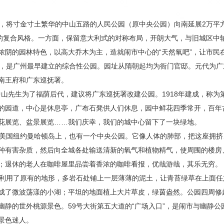
将寸金寸土繁华的中山五路的人民公园（原中央公园）向南延展2万平
”的复合风格。一方面，保留意大利式的对称布局，开朗大气，与旧城区中
浓阴的园林特色，以高大乔木为主，造就闹市中心的“天然氧吧”，让市民
米，是广州最早建立的综合性公园。园址从隋朝起均为衙门官邸。元代为
南王府和广东巡抚署。
山先生为了福荫后代，建议将广东巡抚署改建公园。1918年建成，称为第一
的园道，中心是休息亭，广布石凳供人们休息，园中鲜花四季常开，百年
花展览、盆景展览……我们庆幸，我们的城中心留下了一块绿地。
国纽约曼哈顿岛上，也有一个中央公园。它像人体的肺部，把这座拥挤、
种有害杂质，然后向全城各处输送清新的氧气和植物精气，使周围的楼房
；退休的老人在咖啡屋里品尝着香浓的咖啡看报，优哉游哉，其乐无穷。
利用了原有的地形，多岩石处铺上一层薄薄的泥土，让青苔绿草在上面任
成了微波荡漾的小湖；平坦的地面植上大片草皮，绿茵盎然。公园四周修
静的世外桃源景色。59号大街第五大道的“广场入口”，是闹市与幽静公园
景色迷人。