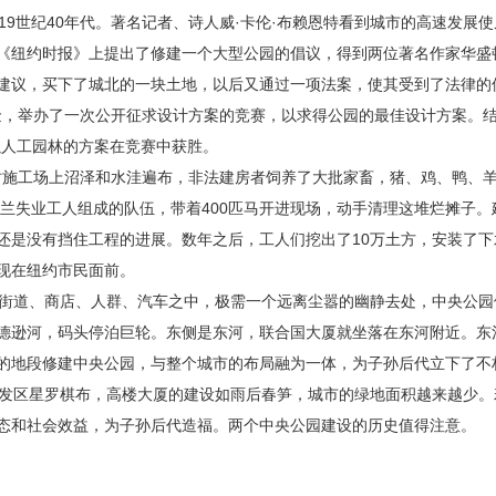
9世纪40年代。著名记者、诗人威·卡伦·布赖恩特看到城市的高速发展
《纽约时报》上提出了修建一个大型公园的倡议，得到两位著名作家华盛顿
建议，买下了城北的一块土地，以后又通过一项法案，使其受到了法律的
金，举办了一次公开征求设计方案的竞赛，以求得公园的最佳设计方案。结
以人工园林的方案在竞赛中获胜。
时施工场上沼泽和水洼遍布，非法建房者饲养了大批家畜，猪、鸡、鸭、
尔兰失业工人组成的队伍，带着400匹马开进现场，动手清理这堆烂摊子
还是没有挡住工程的进展。数年之后，工人们挖出了10万土方，安装了
现在纽约市民面前。
街道、商店、人群、汽车之中，极需一个远离尘嚣的幽静去处，中央公园
德逊河，码头停泊巨轮。东侧是东河，联合国大厦就坐落在东河附近。东
的地段修建中央公园，与整个城市的布局融为一体，为子孙后代立下了不
发区星罗棋布，高楼大厦的建设如雨后春笋，城市的绿地面积越来越少。
态和社会效益，为子孙后代造福。两个中央公园建设的历史值得注意。