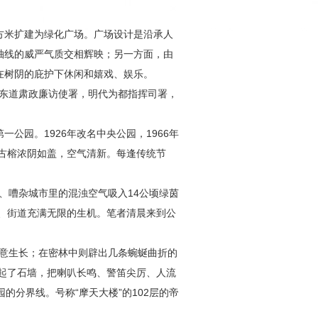
方米扩建为绿化广场。广场设计是沿承人
轴线的威严气质交相辉映；另一方面，由
在树阴的庇护下休闲和嬉戏、娱乐。
广东道肃政廉访使署，明代为都指挥司署，
公园。1926年改名中央公园，1966年
古榕浓阴如盖，空气清新。每逢传统节
嘈杂城市里的混浊空气吸入14公顷绿茵
、街道充满无限的生机。笔者清晨来到公
意生长；在密林中则辟出几条蜿蜒曲折的
起了石墙，把喇叭长鸣、警笛尖厉、人流
的分界线。号称“摩天大楼”的102层的帝