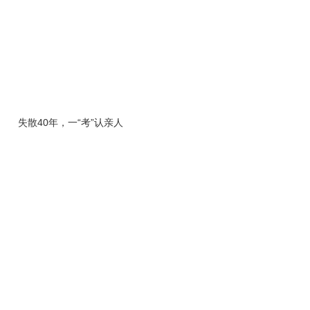
失散40年，一“考”认亲人