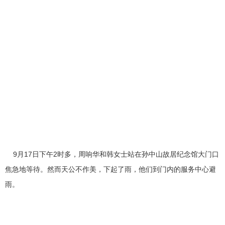
9月17日下午2时多，周响华和韩女士站在孙中山故居纪念馆大门口
焦急地等待。然而天公不作美，下起了雨，他们到门内的服务中心避
雨。