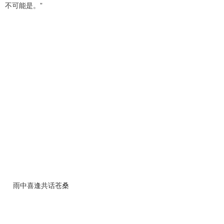
不可能是。”
雨中喜逢共话苍桑