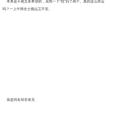
本来是不抱太多希望的，居然一下“找”到了两个。真的这么幸运
吗？一上午韩女士都忐忑不安。
虽是同名却非表兄