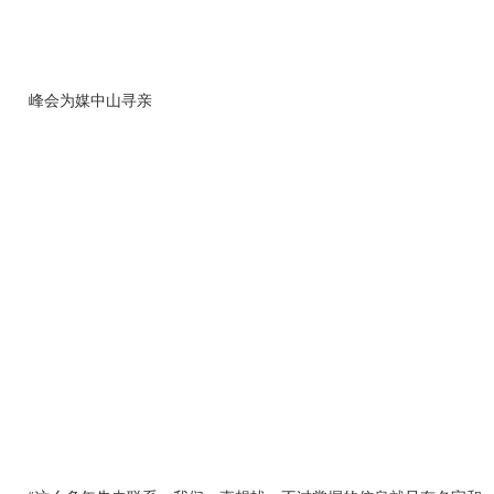
峰会为媒中山寻亲