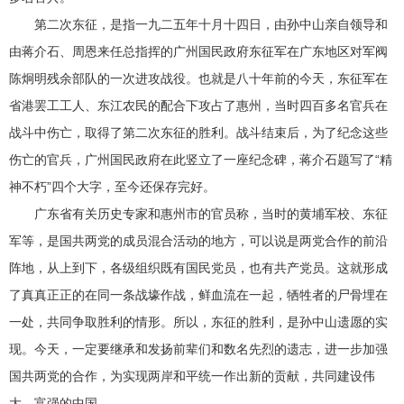
第二次东征，是指一九二五年十月十四日，由孙中山亲自领导和
由蒋介石、周恩来任总指挥的广州国民政府东征军在广东地区对军阀
陈炯明残余部队的一次进攻战役。也就是八十年前的今天，东征军在
省港罢工工人、东江农民的配合下攻占了惠州，当时四百多名官兵在
战斗中伤亡，取得了第二次东征的胜利。战斗结束后，为了纪念这些
伤亡的官兵，广州国民政府在此竖立了一座纪念碑，蒋介石题写了“精
神不朽”四个大字，至今还保存完好。
广东省有关历史专家和惠州市的官员称，当时的黄埔军校、东征
军等，是国共两党的成员混合活动的地方，可以说是两党合作的前沿
阵地，从上到下，各级组织既有国民党员，也有共产党员。这就形成
了真真正正的在同一条战壕作战，鲜血流在一起，牺牲者的尸骨埋在
一处，共同争取胜利的情形。所以，东征的胜利，是孙中山遗愿的实
现。今天，一定要继承和发扬前辈们和数名先烈的遗志，进一步加强
国共两党的合作，为实现两岸和平统一作出新的贡献，共同建设伟
大、富强的中国。