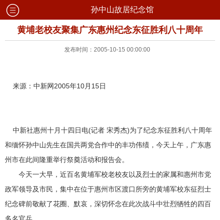
孙中山故居纪念馆
黄埔老校友聚集广东惠州纪念东征胜利八十周年
发布时间：2005-10-15 00:00:00
来源：中新网2005年10月15日
中新社惠州十月十四日电(记者 宋秀杰)为了纪念东征胜利八十周年
和缅怀孙中山先生在国共两党合作中的丰功伟绩，今天上午，广东惠
州市在此间隆重举行祭奠活动和报告会。
今天一大早，近百名黄埔军校老校友以及烈士的家属和惠州市党
政军领导及市民，集中在位于惠州市区渡口所旁的黄埔军校东征烈士
纪念碑前敬献了花圈、默哀，深切怀念在此次战斗中壮烈牺牲的四百
多名官兵。