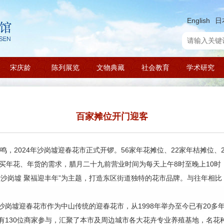
English
日
宋庆龄
陈列展览
文物典藏
社会教育
学术研究
百家摊位开门迎客
齐鸣，2024年沙岗墟迎春花市正式开锣。56家年花摊位、22家年桔摊位
买年花、年货的需求，腊月二十九前营业时间为每天上午8时至晚上10时
沙岗墟 聚福迎丰年”为主题，打造东区街道独特的花市品牌。与往年相比，
沙岗墟迎春花市作为中山传统的迎春花市，从1998年举办至今已有20多
有130位商家参与，汇聚了本市及周边城市各大花卉专业养殖基地，名花