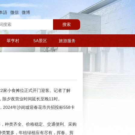
本語
微信
微博
搜索
翠亨村
5A景区
旅游服务
、22家小食摊位正式开门迎客。记者了解
，除夕夜营业时间延长至晚11时。
2024年沙岗墟迎春花市共招投标558卡
年，种类齐全、价格稳定、交通便利、采购
种类繁多，年桔绿植应有尽有，挥春、剪