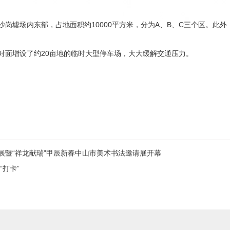
岗墟场内东部，占地面积约10000平方米，分为A、B、C三个区。此
对面增设了约20亩地的临时大型停车场，大大缓解交通压力。
塑展暨“祥龙献瑞”甲辰新春中山市美术书法邀请展开幕
打卡”