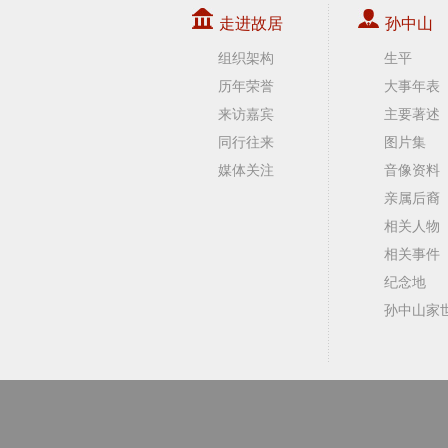
走进故居
孙中山
组织架构
生平
历年荣誉
大事年表
来访嘉宾
主要著述
同行往来
图片集
媒体关注
音像资料
亲属后裔
相关人物
相关事件
纪念地
孙中山家