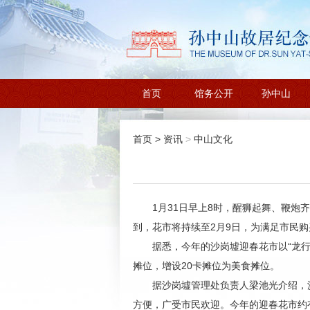
首页
馆务公开
孙中山
首页
>
资讯
>
中山文化
1月31日早上8时，醒狮起舞、鞭炮
到，花市将持续至2月9日，为满足市民购
据悉，今年的沙岗墟迎春花市以“龙行
摊位，增设20卡摊位为美食摊位。
据沙岗墟管理处负责人梁池光介绍，
方便，广受市民欢迎。今年的迎春花市约