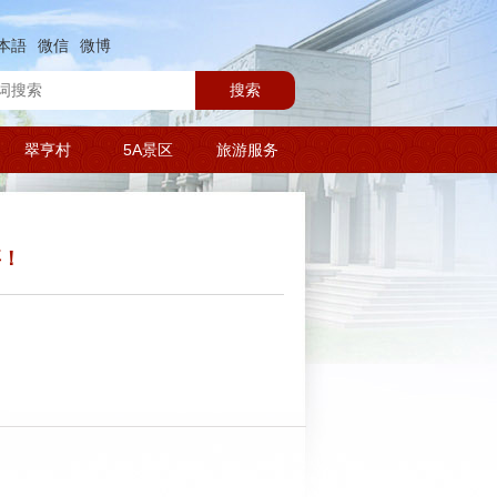
本語
微信
微博
搜索
翠亨村
5A景区
旅游服务
事！