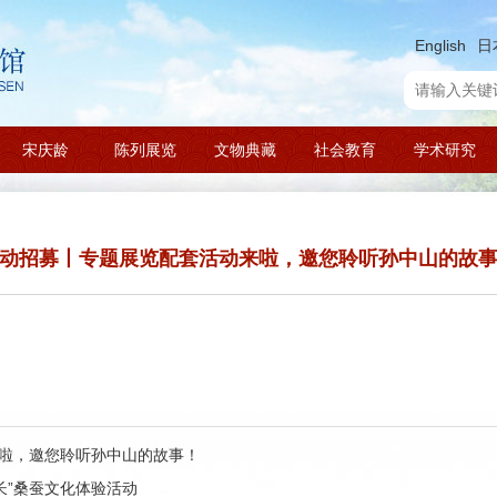
English
日
宋庆龄
陈列展览
文物典藏
社会教育
学术研究
动招募丨专题展览配套活动来啦，邀您聆听孙中山的故
来啦，邀您聆听孙中山的故事！
韵长”桑蚕文化体验活动