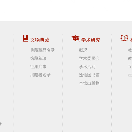
文物典藏
学术研究
典藏藏品名录
概况
教
馆藏萃珍
学术委员会
教
征集启事
学术活动
互
捐赠者名录
逸仙图书馆
志
本馆出版物
世