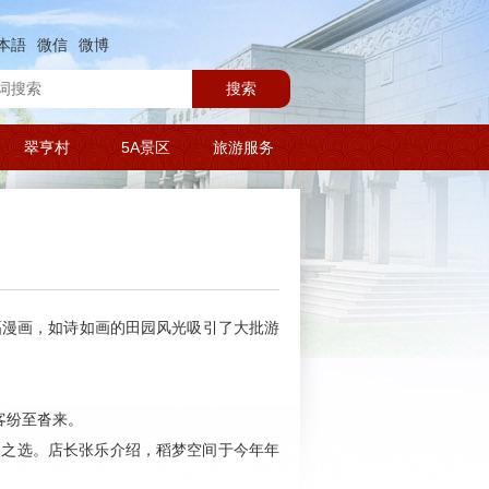
本語
微信
微博
搜索
翠亨村
5A景区
旅游服务
幅漫画，如诗如画的田园风光吸引了大批游
客纷至沓来。
门之选。店长张乐介绍，稻梦空间于今年年