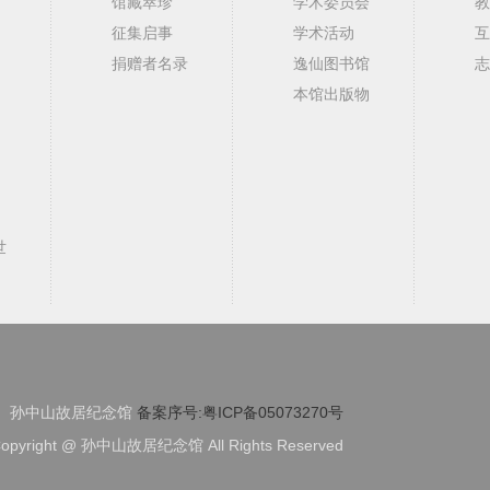
馆藏萃珍
学术委员会
教
征集启事
学术活动
互
捐赠者名录
逸仙图书馆
志
本馆出版物
世
孙中山故居纪念馆
备案序号:粤ICP备05073270号
opyright @ 孙中山故居纪念馆 All Rights Reserved