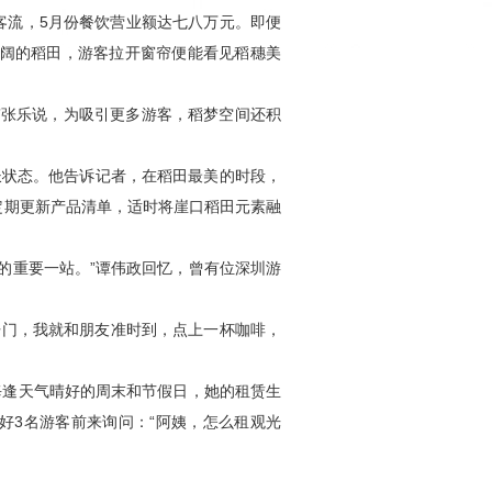
客流，5月份餐饮营业额达七八万元。即便
开阔的稻田，游客拉开窗帘便能看见稻穗美
”张乐说，为吸引更多游客，稻梦空间还积
长状态。他告诉记者，在稻田最美的时段，
定期更新产品清单，适时将崖口稻田元素融
的重要一站。”谭伟政回忆，曾有位深圳游
点开门，我就和朋友准时到，点上一杯咖啡，
每逢天气晴好的周末和节假日，她的租赁生
好3名游客前来询问：“阿姨，怎么租观光