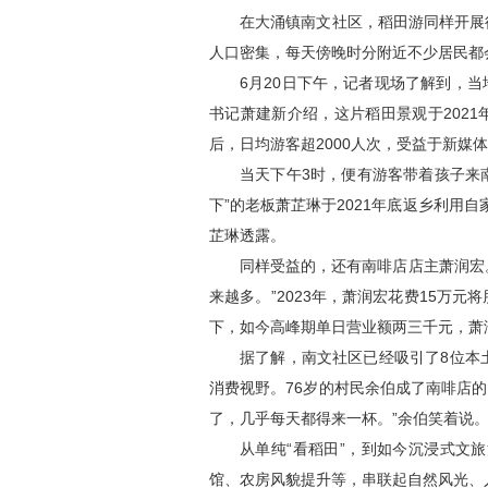
在大涌镇南文社区，稻田游同样开展
人口密集，每天傍晚时分附近不少居民都
6月20日下午，记者现场了解到，
书记萧建新介绍，这片稻田景观于202
后，日均游客超2000人次，受益于新
当天下午3时，便有游客带着孩子来
下”的老板萧芷琳于2021年底返乡利用
芷琳透露。
同样受益的，还有南啡店店主萧润宏
来越多。”2023年，萧润宏花费15万
下，如今高峰期单日营业额两三千元，萧
据了解，南文社区已经吸引了8位本
消费视野。76岁的村民余伯成了南啡店
了，几乎每天都得来一杯。”余伯笑着说
从单纯“看稻田”，到如今沉浸式文
馆、农房风貌提升等，串联起自然风光、