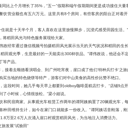
额同比上个月增长了35%，“五一”假期和端午假期期间更是成功接住大量
，餐饮营业额也有五六万元。这里共有8个房间，有些客房的阳台正对着
一住就是十天半个月，客人喜欢在这里放慢脚步，沉浸式感受田园生活。
，将稻田风光与特色服务展现给大家。
店的谭伟政经常通过微信视频号拍摄稻田风光展示当天的天气状况和稻田的生
是稻田观光季，生意最好的一天能卖出300杯饮品。”谭伟政说，他还会不
丁等产品。
啡，接着去顺德看演唱会、到广州吃宵夜，崖口成了他们‘特种兵打卡’之旅
购买当地的特色烧饼等特产，游客们对中山美食的高性价比赞不绝口。
这段时间，她几乎每天早上都要到oldboy咖啡蛋糕店打卡。“店铺9
到了小时候，心情很放松。”梁小姐说。
饮和民宿商家。从事观光车租赁工作两年的谭阿姨购置了20辆观光车，
前只靠种田维持生计，如今在家门口就能多一份收入。”谭阿姨话音刚落，刚
1.8万至2.6万人次涌入崖口村观赏稻田风光，为当地注入消费活力。
旅发展“试验田”