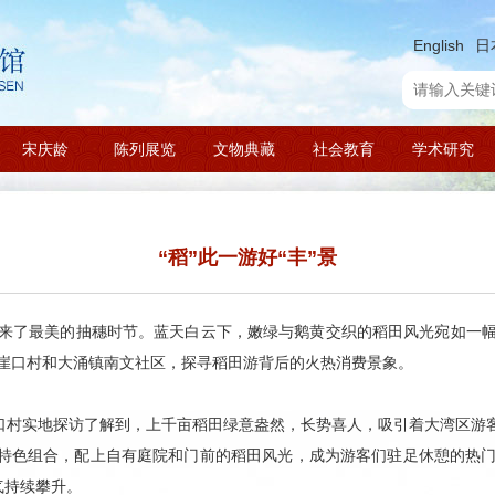
English
日
宋庆龄
陈列展览
文物典藏
社会教育
学术研究
“稻”此一游好“丰”景
来了最美的抽穗时节。蓝天白云下，嫩绿与鹅黄交织的稻田风光宛如一
崖口村和大涌镇南文社区，探寻稻田游背后的火热消费景象。
崖口村实地探访了解到，上千亩稻田绿意盎然，长势喜人，吸引着大湾区游
”的特色组合，配上自有庭院和门前的稻田风光，成为游客们驻足休憩的热
气持续攀升。