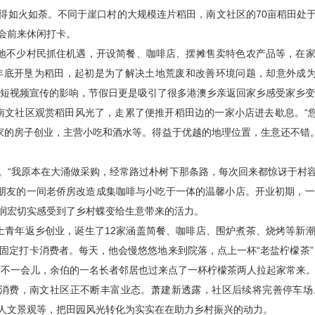
得如火如荼。不同于崖口村的大规模连片稻田，南文社区的70亩稻田处
会前来休闲打卡。
当地不少村民抓住机遇，开设简餐、咖啡店、摆摊售卖特色农产品等，在
1年底开垦为稻田，起初是为了解决土地荒废和改善环境问题，却意外成为
媒体短视频宣传的影响，节假日更是吸引了很多港澳乡亲返回家乡感受家乡
南文社区观赏稻田风光了，走累了便推开稻田边的一家小店进去歇息。“您
自家的房子创业，主营小吃和酒水等。得益于优越的地理位置，生意还不错
。“我原本在大涌做采购，经常路过朴树下那条路，每次回来都惊讶于村
元将朋友的一间老侨房改造成集咖啡与小吃于一体的温馨小店。开业初期，
润宏切实感受到了乡村蝶变给生意带来的活力。
土青年返乡创业，诞生了12家涵盖简餐、咖啡店、围炉煮茶、烧烤等新
的固定打卡消费者。每天，他会慢悠悠地来到院落，点上一杯“老盐柠檬茶”
。不一会儿，余伯的一名长者邻居也过来点了一杯柠檬茶两人拉起家常来
旅消费，南文社区正不断丰富业态。萧建新透露，社区后续将完善停车
人文景观等，把田园风光转化为实实在在助力乡村振兴的动力。