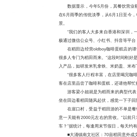
数据显示，今年5月份，其餐饮营业
在6月雨季的传统淡季，从6月1日至今
景。
“我们的客人大多来自香港和深圳，
极通过微信公众号、小红书、抖音等平台
在稻田边经营oldboy咖啡蛋糕
很多人专门为稻田而来。“这段时间刚好
入产品，如研发米乳拿铁、米奶盖、米布
“很多客人行程丰富，在店里喝完咖
客在店里品尝了咖啡和蛋糕，还请他帮忙
游客梁小姐就是为稻而来的典型代表，
坐在田边看稻田随风起伏，感觉一下子回
在崖口村，受益于稻田游的不单是餐
意一天能有2000元左右的营收。“以
车？”据统计，每逢周末节假日，每天约有
■大涌镇南文社区：70亩稻田意外成文