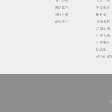
历年荣誉
大事年表
来访嘉宾
主要著述
同行往来
图片集
媒体关注
音像资料
亲属后裔
相关人物
相关事件
纪念地
孙中山家
C