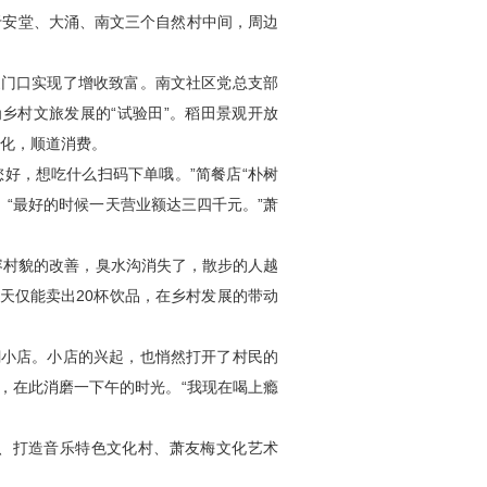
于安堂、大涌、南文三个自然村中间，周边
家门口实现了增收致富。南文社区党总支部
乡村文旅发展的“试验田”。稻田景观开放
变化，顺道消费。
好，想吃什么扫码下单哦。”简餐店“朴树
。“最好的时候一天营业额达三四千元。”萧
容村貌的改善，臭水沟消失了，散步的人越
一天仅能卖出20杯饮品，在乡村发展的带动
潮小店。小店的兴起，也悄然打开了村民的
，在此消磨一下午的时光。“我现在喝上瘾
。
场、打造音乐特色文化村、萧友梅文化艺术