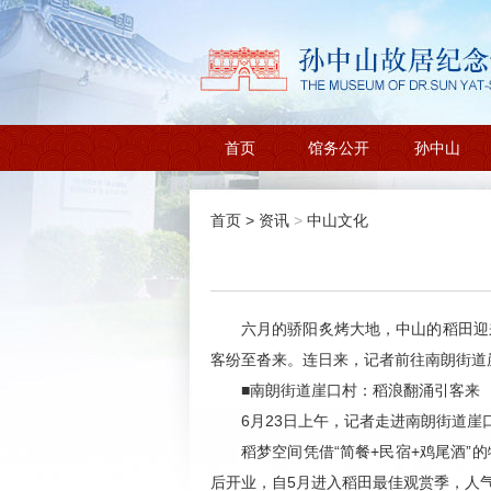
首页
馆务公开
孙中山
首页
>
资讯
>
中山文化
六月的骄阳炙烤大地，中山的稻田迎
客纷至沓来。连日来，记者前往南朗街道
■南朗街道崖口村：稻浪翻涌引客来
6月23日上午，记者走进南朗街道
稻梦空间凭借“简餐+民宿+鸡尾酒
后开业，自5月进入稻田最佳观赏季，人