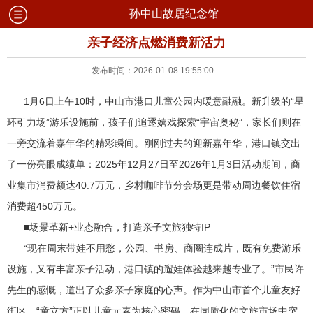
孙中山故居纪念馆
亲子经济点燃消费新活力
发布时间：2026-01-08 19:55:00
1月6日上午10时，中山市港口儿童公园内暖意融融。新升级的“星
环引力场”游乐设施前，孩子们追逐嬉戏探索“宇宙奥秘”，家长们则在
一旁交流着嘉年华的精彩瞬间。刚刚过去的迎新嘉年华，港口镇交出
了一份亮眼成绩单：2025年12月27日至2026年1月3日活动期间，商
业集市消费额达40.7万元，乡村咖啡节分会场更是带动周边餐饮住宿
消费超450万元。
■场景革新+业态融合，打造亲子文旅独特IP
“现在周末带娃不用愁，公园、书房、商圈连成片，既有免费游乐
设施，又有丰富亲子活动，港口镇的遛娃体验越来越专业了。”市民许
先生的感慨，道出了众多亲子家庭的心声。作为中山市首个儿童友好
街区，“童立方”正以儿童元素为核心密码，在同质化的文旅市场中突