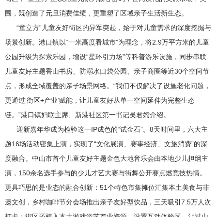
围，既创造了元旦消费佳绩，更重塑了区域亲子生活新生态。
“童立方”儿童友好街区的异军突起，始于对儿童需求的深度挖掘与
场景创新。港口镇以“一米高度看城市”为理念，将2.9万平方米的儿童
公园升级为探索乐园，增设“星环引力场”等科普游乐设施，同步串联
儿童友好主题香山书房、防溺水口袋公园、亲子商圈等近30个空间节
点，形成全域覆盖的亲子场景网络。“我们不仅解决了设施老化问题，
更通过‘街区+产业’赋能，让儿童友好从单一空间延伸为完整生态
链。”港口镇妇联主席、新港社区第一书记吴君嫦介绍。
迎新嘉年华成为检验这一IP成色的“试金石”。8天时间里，六大主
题16场活动密集上演，实现了“文化展演、赛事经济、文旅消费”的深
度融合。中山市首个儿童友好主题金色大地音乐会由本地少儿担纲主
演，150余名选手参与的少儿才艺大赛与街舞公开赛点燃竞技热情。
更具巧思的是业态的融合创新：51个特色市集摊位汇集本土美食与非
遗文创，乡村咖啡节分会场推出亲子友好型饮品，三天吸引7.5万人次
打卡；街区还植入本土游戏游艺产业资源，设置互动体验区，让过山