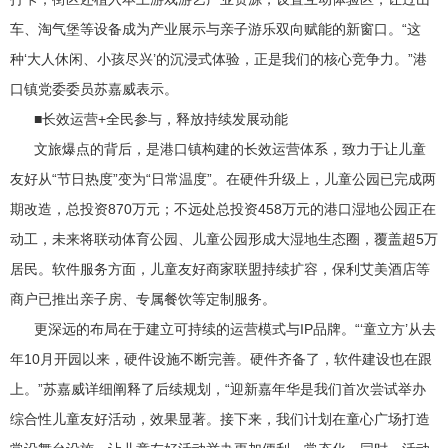
车、淘气堡等设备成为产业展示与亲子游乐双向赋能的新窗口。“这
种‘大人休闲、小孩尽兴’的沉浸式体验，正是我们的核心竞争力。”港
口镇党委委员苏嘉威表示。
■长效运营+全民参与，释放持续发展动能
文旅爆点的背后，是港口镇构建的长效运营体系，致力于让儿童
友好从“节日热度”变为“日常温度”。在硬件升级上，儿童公园已完成两
期改造，总投资870万元；不远处总投资458万元的港口湿地公园正在
动工，未来将联动体育公园、儿童公园形成大湿地生态圈，覆盖超5万
居民。软件服务方面，儿童友好商家联盟持续扩容，保利艾美酒店等
商户已推出亲子房、专属餐饮等定制服务。
更深远的布局在于建立可持续的运营模式与IP品牌。“‘童立方’从去
年10月开园以来，硬件设施不断完善。硬件齐备了，软件建设也在跟
上。”苏嘉威详细阐释了后续规划，“迎新嘉年华是我们首次尝试举办
综合性儿童友好活动，效果显著。接下来，我们计划在童心广场打造