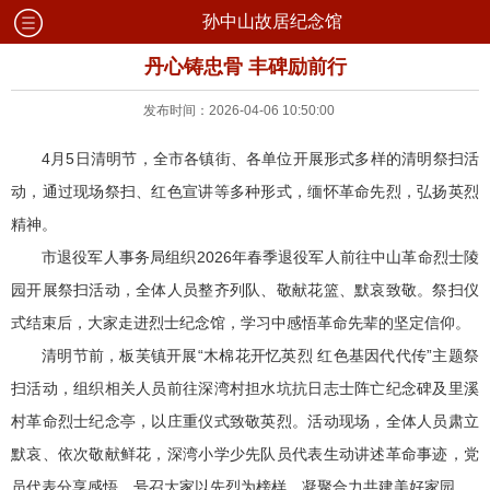
孙中山故居纪念馆
丹心铸忠骨 丰碑励前行
发布时间：2026-04-06 10:50:00
4月5日清明节，全市各镇街、各单位开展形式多样的清明祭扫活
动，通过现场祭扫、红色宣讲等多种形式，缅怀革命先烈，弘扬英烈
精神。
市退役军人事务局组织2026年春季退役军人前往中山革命烈士陵
园开展祭扫活动，全体人员整齐列队、敬献花篮、默哀致敬。祭扫仪
式结束后，大家走进烈士纪念馆，学习中感悟革命先辈的坚定信仰。
清明节前，板芙镇开展“木棉花开忆英烈 红色基因代代传”主题祭
扫活动，组织相关人员前往深湾村担水坑抗日志士阵亡纪念碑及里溪
村革命烈士纪念亭，以庄重仪式致敬英烈。活动现场，全体人员肃立
默哀、依次敬献鲜花，深湾小学少先队员代表生动讲述革命事迹，党
员代表分享感悟，号召大家以先烈为榜样，凝聚合力共建美好家园。