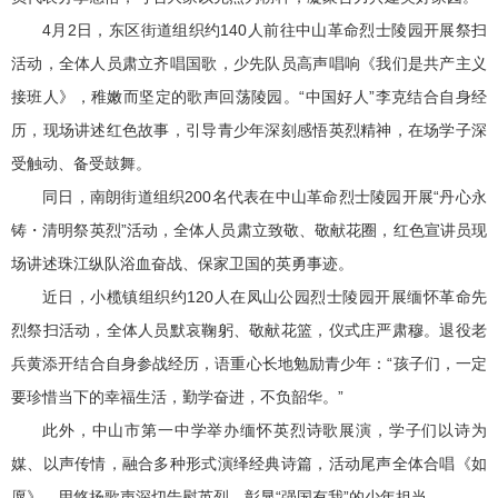
4月2日，东区街道组织约140人前往中山革命烈士陵园开展祭扫
活动，全体人员肃立齐唱国歌，少先队员高声唱响《我们是共产主义
接班人》，稚嫩而坚定的歌声回荡陵园。“中国好人”李克结合自身经
历，现场讲述红色故事，引导青少年深刻感悟英烈精神，在场学子深
受触动、备受鼓舞。
同日，南朗街道组织200名代表在中山革命烈士陵园开展“丹心永
铸・清明祭英烈”活动，全体人员肃立致敬、敬献花圈，红色宣讲员现
场讲述珠江纵队浴血奋战、保家卫国的英勇事迹。
近日，小榄镇组织约120人在凤山公园烈士陵园开展缅怀革命先
烈祭扫活动，全体人员默哀鞠躬、敬献花篮，仪式庄严肃穆。退役老
兵黄添开结合自身参战经历，语重心长地勉励青少年：“孩子们，一定
要珍惜当下的幸福生活，勤学奋进，不负韶华。”
此外，中山市第一中学举办缅怀英烈诗歌展演，学子们以诗为
媒、以声传情，融合多种形式演绎经典诗篇，活动尾声全体合唱《如
愿》，用悠扬歌声深切告慰英烈，彰显“强国有我”的少年担当。