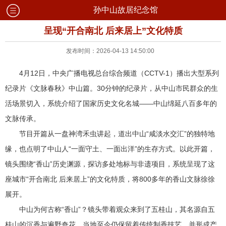
孙中山故居纪念馆
呈现“开合南北 后来居上”文化特质
发布时间：2026-04-13 14:50:00
4月12日，中央广播电视总台综合频道（CCTV-1）播出大型系列
纪录片《文脉春秋》中山篇。30分钟的纪录片，从中山市民群众的生
活场景切入，系统介绍了国家历史文化名城——中山绵延八百多年的
文脉传承。
节目开篇从一盘神湾禾虫讲起，道出中山“咸淡水交汇”的独特地
缘，也点明了中山人“一面守土、一面出洋”的生存方式。以此开篇，
镜头围绕“香山”历史渊源，探访多处地标与非遗项目，系统呈现了这
座城市“开合南北 后来居上”的文化特质，将800多年的香山文脉徐徐
展开。
中山为何古称“香山”？镜头带着观众来到了五桂山，其名源自五
桂山的沉香与遍野奇花，当地至今仍保留着传统制香技艺，并形成产