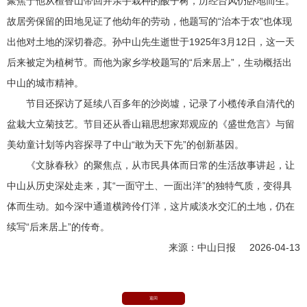
聚焦于他从檀香山带回并亲手栽种的酸子树，历经台风仍卧地而生。
故居旁保留的田地见证了他幼年的劳动，他题写的“治本于农”也体现
出他对土地的深切眷恋。孙中山先生逝世于1925年3月12日，这一天
后来被定为植树节。而他为家乡学校题写的“后来居上”，生动概括出
中山的城市精神。
节目还探访了延续八百多年的沙岗墟，记录了小榄传承自清代的
盆栽大立菊技艺。节目还从香山籍思想家郑观应的《盛世危言》与留
美幼童计划等内容探寻了中山“敢为天下先”的创新基因。
《文脉春秋》的聚焦点，从市民具体而日常的生活故事讲起，让
中山从历史深处走来，其“一面守土、一面出洋”的独特气质，变得具
体而生动。如今深中通道横跨伶仃洋，这片咸淡水交汇的土地，仍在
续写“后来居上”的传奇。
来源：中山日报 2026-04-13
返回