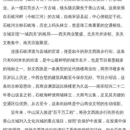
业。从一缕芬芳步入一方古城，镜头随后聚焦于香山古城。这座依偎
在石岐河畔（今岐江河）的古城，自南宋设县起，中心便稳定于此。
石岐河古称石岐海，历史上码头林立，曾是珠三角重要的交通枢纽。
古城呈现“一城四关”的格局——西关商业繁盛、北关市井浓郁、东关
文教集中、南关宗族聚居。
连接石岐津渡与县城的官道，便是如今的孙文西路步行街。这条
只有500米长的街道，是中山最鲜明的城市名片，也是节目着墨颇多
的地标之一。孙文西路是一条典型的近代骑楼商业街，两旁洋楼多有
百岁以上历史，中西合璧的建筑风貌至今保存完好。节目介绍说，这
条街古称迎恩街，其商业渊源远比骑楼更为久远——南宋绍兴二十二
年香山设县之初，石岐海畔便商铺林立，大商号云集，足见其关键的
交通区位优势。从古至今，这条街始终是中山商业文明的生动缩影。
近年来，中山深入推进“百千万工程”，将孙文西路步行街所在的
香山古城列入文化兴城的重点项目，按照“在保护中发展，在发展中保
护”的思路，对孙文西路步行街进行了系统的保护与活化。如今百年老