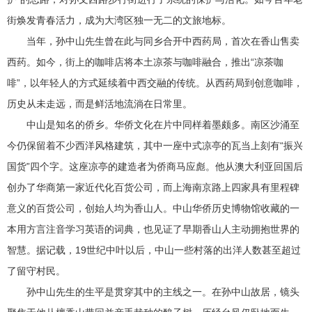
街焕发青春活力，成为大湾区独一无二的文旅地标。
当年，孙中山先生曾在此与同乡合开中西药局，首次在香山售卖
西药。如今，街上的咖啡店将本土凉茶与咖啡融合，推出“凉茶咖
啡”，以年轻人的方式延续着中西交融的传统。从西药局到创意咖啡，
历史从未走远，而是鲜活地流淌在日常里。
中山是知名的侨乡。华侨文化在片中同样着墨颇多。南区沙涌至
今仍保留着不少西洋风格建筑，其中一座中式凉亭的瓦当上刻有“振兴
国货”四个字。这座凉亭的建造者为侨商马应彪。他从澳大利亚回国后
创办了华商第一家近代化百货公司，而上海南京路上四家具有里程碑
意义的百货公司，创始人均为香山人。中山华侨历史博物馆收藏的一
本用方言注音学习英语的词典，也见证了早期香山人主动拥抱世界的
智慧。据记载，19世纪中叶以后，中山一些村落的出洋人数甚至超过
了留守村民。
孙中山先生的生平是贯穿其中的主线之一。在孙中山故居，镜头