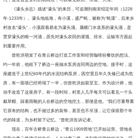
《濠头乡志》描述“濠头”的来历，可追溯到南宋绍定年间（1228
年-1233年）。濠头地临海，有小溪，盛产蚝，被称为“蚝溪”，后来乡
村改名“濠头”，小溪跟着易名为濠头涌。属横门水道系的濠头涌，是
贯穿濠头的唯一河涌，原先对濠头农田的灌溉、排水、运输等方面起
到重要作用。
曾乾洪萌发了在青云桥边打造工作室和经营咖啡轻餐饮的想法。
约一年前，他租下了桥边一座抽水泵房连同周边的空地。接手时，这
座建造于上世纪60年代的水泥结构泵房，因空置且年久失修已成为危
房，有一面墙已经坍塌了一半，但曾乾洪如获至宝。作为设计师，他
动手改造了这座房子。有一段时间，村里人几乎每天可以看见一个头
戴草帽、踩着雨靴的人在桥边的空地挖土，那便是他。“我们尽量尊重
它原有的结构，也不做过多的装饰，甚至也不吊顶，让它保留那个年
代的味道，为乡村留下记忆。”曾乾洪告诉记者。
现在，百年古桥青云桥边，“青云1909营地”已开始运营。营地名