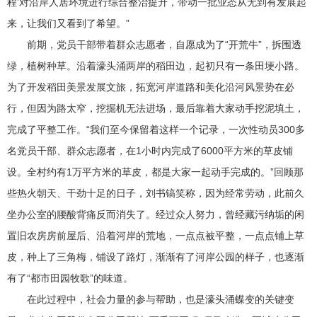
程’对沿岸人居环境进行综合整治提升，带动一批业态从无到有发展起
来，让我们又看到了希望。”
前期，党员干部带着群众志愿者，自愿成为了“开荒牛”，拆围透
绿，植树种草。沿着濠头涌两岸的稻田边，起初只有一条田埂小路。
为了开发稻田美景发展文旅，拓宽河岸道路和美化沿河风景势在必
行，但因为路太窄，挖掘机无法进场，最后靠着大家动手挖泥填土，
完成了平整工作。“我们至今保留着这样一个记录，一次性动员300多
名党员干部、群众志愿者，在1小时内完成了6000平方米的草皮铺
设。全村约有1万平方米的草皮，都是大家一起动手完成的。”回顾那
些热火朝天、干劲十足的日子，刘书镐笑称，因为经常劳动，此前久
坐办公室的腰酸背痛反而消失了。经过众人努力，曾经藏污纳垢的闲
置旧农房房前屋后、沿着河岸的荒地，一点点被平整，一点点铺上草
皮，种上了三角梅，铺设了路灯，渐渐有了河岸公园的样子，也逐渐
有了“都市田园牧歌”的味道。
在此过程中，社会力量的参与帮助，也是濠头涌蝶变的关键变