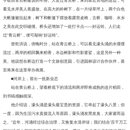
字取自青云桥建设的年份。人走过青云桥，来到靠近营地的这边，可
看见水岸美人蕉盛放。在高大的朴树下，在一片绿草坪上，两个白色
大帐篷被拉起来，树下和帐篷下摆放着露营桌椅，古桥、咖啡、水乡
之美在此交织碰撞。桥头还增加了一处打卡点——好运铃。人们走
过“青云桥”，便可敲响“好运铃”。
曾乾洪说，傍晚时分，站在青云桥上，可以看见濠头涌的水缓缓
流过，两岸的稻田飘来稻香，水边树影和竹影婆娑，这是另外一种
美。他设想在桥边打造一个文旅创意园，引进园林设计合作伙伴，甚
至将来在这里举办画展。
■河岸上，冒出一批新业态
站在青云桥上，望着桥底下的清流和两岸即将成熟的连片稻田，
刘书镐感触很深。
他介绍说，濠头涌是濠头最宝贵的资源，它串起了濠头八景；但
一度，因为生活污水直接流入等原因，濠头涌发黑发臭，大家避而远
之。“近年，河涌经过综合治理，又恢复水清岸绿；我们结合‘百千万工