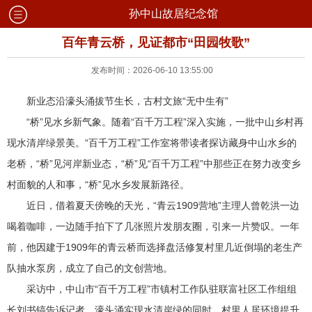
孙中山故居纪念馆
百年青云桥，见证都市“田园牧歌”
发布时间：2026-06-10 13:55:00
新业态沿濠头涌拔节生长，古村文旅“无中生有”
“桥”见水乡新气象。随着“百千万工程”深入实施，一批中山乡村再
现水清岸绿景美。“百千万工程”工作室将带读者探访藏身中山水乡的
老桥，“桥”见河岸新业态，“桥”见“百千万工程”中那些正在努力改变乡
村面貌的人和事，“桥”见水乡发展新路径。
近日，借着夏天傍晚的天光，“青云1909营地”主理人曾乾洪一边
喝着咖啡，一边随手拍下了几张照片发朋友圈，引来一片赞叹。一年
前，他因建于1909年的青云桥而选择盘活修复村里几近倒塌的老生产
队抽水泵房，成立了自己的文创营地。
采访中，中山市“百千万工程”市镇村工作队驻联富社区工作组组
长刘书镐告诉记者，濠头涌实现水清岸绿的同时，村里人居环境提升