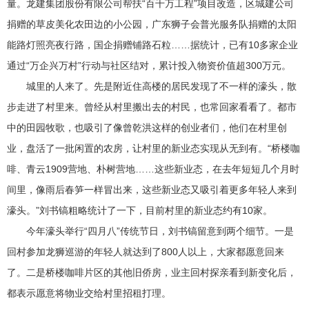
量。龙建集团股份有限公司帮扶“百千万工程”项目改造，区城建公司
捐赠的草皮美化农田边的小公园，广东狮子会普光服务队捐赠的太阳
能路灯照亮夜行路，国企捐赠铺路石粒……据统计，已有10多家企业
通过“万企兴万村”行动与社区结对，累计投入物资价值超300万元。
城里的人来了。先是附近住高楼的居民发现了不一样的濠头，散
步走进了村里来。曾经从村里搬出去的村民，也常回家看看了。都市
中的田园牧歌，也吸引了像曾乾洪这样的创业者们，他们在村里创
业，盘活了一批闲置的农房，让村里的新业态实现从无到有。“桥楼咖
啡、青云1909营地、朴树营地……这些新业态，在去年短短几个月时
间里，像雨后春笋一样冒出来，这些新业态又吸引着更多年轻人来到
濠头。”刘书镐粗略统计了一下，目前村里的新业态约有10家。
今年濠头举行“四月八”传统节日，刘书镐留意到两个细节。一是
回村参加龙狮巡游的年轻人就达到了800人以上，大家都愿意回来
了。二是桥楼咖啡片区的其他旧侨房，业主回村探亲看到新变化后，
都表示愿意将物业交给村里招租打理。