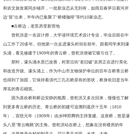
和农文旅发展同步铺开，一批新业态从无到有，如雨后春笋沿着河岸
边“冒”出来，半年内已集聚了“桥楼咖啡”等约10家业态。
■古桥边，老泵房变新营地
曾乾洪是一名设计师，大学读环境艺术设计专业，毕业后留在中
山工作了20多年。但他第一次走进濠头村却在前年。跟着同学来到濠
头涌，看见修建于1909年的青云桥，曾乾洪便被它吸引住了。
那时，濠头涌水质已改善，村里沿街“老旧破”农房正在进行美化
和改造升级。濠头涌上，作为中山市文物保护单位的百年古桥青云桥
也得到了加固，它保持着清代三孔石桥原有的形状，桥身依旧是当年
厚实的青石砌筑。
因为喜欢桥和桥边安静的氛围，曾乾洪又多次回来，慢慢也了解
到更多青云桥的历史。青云桥的初建可追溯到嘉庆十五年（1810
年），宣统元年（1909年）由乡绅郑腾驹主持复建。这座桥，曾是濠
头八景“青云晚眺”的主角。曾乾洪站在桥上，想象在没有楼房的年
代，这里曾是全村的制高点，可以看见农田、水道、大海。