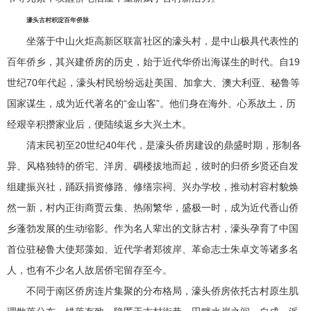
濠头古村积淀百年侨脉
坐落于中山火炬高新区联富社区的濠头村，是中山极具代表性的
百年侨乡，其兴建侨房的历史，始于近代华侨出海谋生的时代。自19
世纪70年代起，濠头村民纷纷远赴美国、加拿大、澳大利亚、秘鲁等
国家谋生，成为近代著名的“金山客”。他们身在海外、心系故土，历
经艰辛积攒家业后，便陆续返乡大兴土木。
清末民初至20世纪40年代，是濠头侨房建设的鼎盛时期，形制各
异、风格独特的侨宅、洋房、碉楼拔地而起，彼时的归侨乡贤还自发
组建振兴社，踊跃捐资修路、修缮宗祠、兴办学校，推动村容村貌焕
然一新，村内正街商贾云集、热闹繁华，盛极一时，成为近代香山侨
乡蓬勃发展的生动缩影。作为名人辈出的文脉古村，濠头孕育了中国
首位驻秘鲁大使郑藻如、近代学者郑彼岸、革命志士朱卓文等诸多名
人，也有不少名人故居侨宅留存至今。
不同于南区侨房连片集聚的分布格局，濠头侨房依托古村原生肌