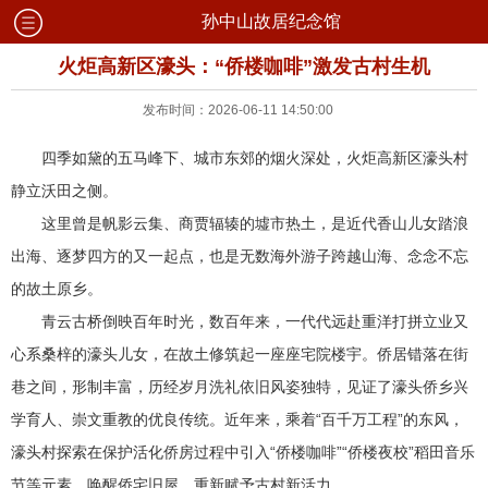
孙中山故居纪念馆
火炬高新区濠头：“侨楼咖啡”激发古村生机
发布时间：2026-06-11 14:50:00
四季如黛的五马峰下、城市东郊的烟火深处，火炬高新区濠头村
静立沃田之侧。
这里曾是帆影云集、商贾辐辏的墟市热土，是近代香山儿女踏浪
出海、逐梦四方的又一起点，也是无数海外游子跨越山海、念念不忘
的故土原乡。
青云古桥倒映百年时光，数百年来，一代代远赴重洋打拼立业又
心系桑梓的濠头儿女，在故土修筑起一座座宅院楼宇。侨居错落在街
巷之间，形制丰富，历经岁月洗礼依旧风姿独特，见证了濠头侨乡兴
学育人、崇文重教的优良传统。近年来，乘着“百千万工程”的东风，
濠头村探索在保护活化侨房过程中引入“侨楼咖啡”“侨楼夜校”稻田音乐
节等元素，唤醒侨宅旧屋，重新赋予古村新活力。