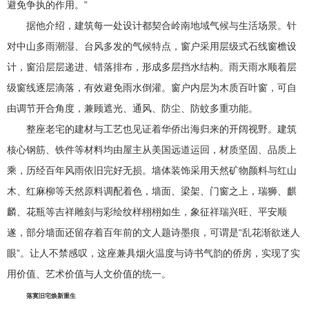
避免争执的作用。”
据他介绍，建筑每一处设计都契合岭南地域气候与生活场景。针
对中山多雨潮湿、台风多发的气候特点，窗户采用层级式石线窗檐设
计，窗沿层层递进、错落排布，形成多层挡水结构。雨天雨水顺着层
级窗线逐层滴落，有效避免雨水倒灌。窗户内层为木质百叶窗，可自
由调节开合角度，兼顾遮光、通风、防尘、防蚊多重功能。
整座老宅的建材与工艺也见证着华侨出海归来的开阔视野。建筑
核心钢筋、铁件等材料均由屋主从美国远道运回，材质坚固、品质上
乘，历经百年风雨依旧完好无损。墙体装饰采用天然矿物颜料与红山
木、红麻柳等天然原料调配着色，墙面、梁架、门窗之上，瑞狮、麒
麟、花瓶等吉祥雕刻与彩绘纹样栩栩如生，象征祥瑞兴旺、平安顺
遂，部分墙面还留存着百年前的文人题诗墨痕，可谓是“乱花渐欲迷人
眼”。让人不禁感叹，这座兼具烟火温度与诗书气韵的侨房，实现了实
用价值、艺术价值与人文价值的统一。
落寞旧宅焕新重生