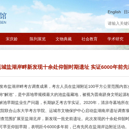
English
日
宋庆龄
陈列展览
文物典藏
社会教育
学术研究
城盐湖岸畔新发现十余处仰韶时期遗址 实证6000年前
发布盐湖岸畔考古调查成果，考古人员在盐湖附近100平方公里范围内首
称“解池”，是中原地带规模最大的池盐蕴藏地，被视为晋南跻身文明起源
解池早期盐业生产问题，长期缺乏考古学实证。2020年，清凉寺墓地所
古研究院联合山东大学考古学院、运城市文物保护中心启动盐湖南岸遗址调查
月，调查范围扩展至盐湖北岸，新发现一批史前遗址。此次发现的十余处仰韶
可早至仰韶早期，表明距今6000多年前，已有先民在盐湖岸边附近活动