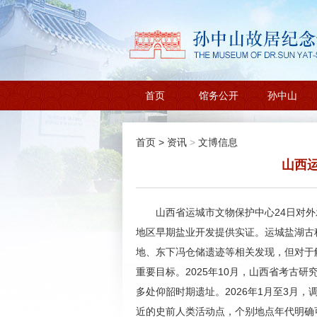
首页
馆务公开
孙中山
首页
>
资讯
>
文博信息
山西运
山西省运城市文物保护中心24日对外
地区早期盐业开发提供实证。运城盐湖古
地、东下冯仓储遗迹等相关发现，但对于
重要目标。2025年10月，山西省考
多处仰韶时期遗址。2026年1月至3
近的史前人类活动点，个别地点年代明确