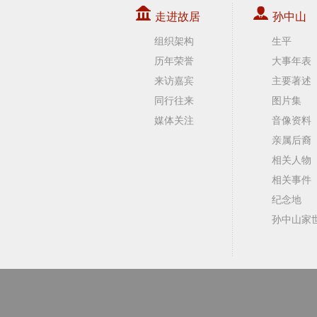
走进故居
孙中山
组织架构
生平
历年荣誉
大事年表
来访嘉宾
主要著述
同行往来
图片集
媒体关注
音像资料
亲属后裔
相关人物
相关事件
纪念地
孙中山家