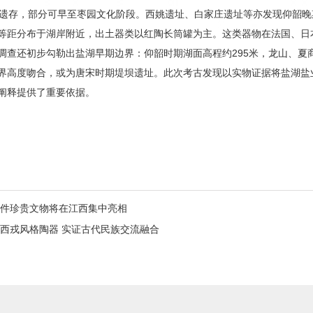
段遗存，部分可早至枣园文化阶段。西姚遗址、白家庄遗址等亦发现仰韶晚
等距分布于湖岸附近，出土器类以红陶长筒罐为主。这类器物在法国、日
调查还初步勾勒出盐湖早期边界：仰韶时期湖面高程约295米，龙山、夏商
界高度吻合，或为唐宋时期堤坝遗址。此次考古发现以实物证据将盐湖盐
阐释提供了重要依据。
余件珍贵文物将在江西集中亮相
西戎风格陶器 实证古代民族交流融合