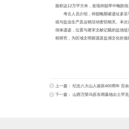
面积达12万平方米，发现仰韶早中晚阶
考古人员介绍，仰韶晚期诸遗址多呈
或与盐业生产及运销活动密切相关。本次
坝体遗迹，位置与唐宋文献记载的盐池堤
程研究，为区域文明探源及盐湖文化价值
上一篇：
纪念八大山人诞辰400周年 百
下一篇：
山西万荣乌苏东周墓地出土罕见