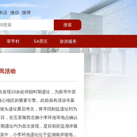
本語
微信
微博
搜索
翠亨村
5A景区
旅游服务
先民活动
次发现10余处仰韶时期遗址，为探寻中原
核心地区的重要引擎。此前虽有清凉寺墓
在坡头遗址重启考古，将寻找制盐遗址列为
项目，在五里墩西北侧小李环池等地点确认
时期遗址均为首次发现，是目前距盐湖岸最
。其中，小李环池遗址位于盐湖南岸坡地，