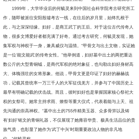
1999年，大学毕业后的何毓灵来到中国社会科学院考古研究所工
作，随即被派往安阳殷墟考古一线，在往后的岁月里，始终扎根于
此，与之深深结缘。妇好，是商王武丁的王后。对于这位古代传奇人
物，很多文博爱好者都充满了好奇。通过考古研究，何毓灵发现，她
集军权与神权于一身，兼具威仪与温情。“甲骨文与出土文物，实证她
是一位‘能文能武’的传奇女性。”他举例道，妇好墓中出土的两把重达
数公斤的大型青铜钺，是商代军权的绝对象征，也勾勒出妇好身材高
大、体魄强壮的女将形象。他说，甲骨文更是印证了妇好的赫赫战
功，记载其曾统率一万三千人的大军征伐羌方，并参与了中国历史上
最早有明确记载的伏击战。而且，彼时妇好也是掌握国家核心祭祀大
权的女祭司。她常主持求雨、燎祭等重大仪式，代表着能与上天、祖
先沟通的崇高神权。“墓中出土的755件精美玉器、众多骨笄以及铸
有‘妇好’铭文的青铜礼器，不仅展现了她雍容华贵、极具生活品位的贵
族气质，也彰显了她作为‘武丁中兴’时期重要政治人物的非凡地
位。”何毓灵称。