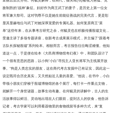
富丽且层次分明。何毓灵解释，在商代，猫头鹰(鸮)被视为勇猛、克
敌制胜的“战神”象征。妇好作为商王武丁的妻子，是历史上第一位女
将军兼大祭司。这对鸮尊不仅是她生前能征善战的完美代言，更是彰
显其显赫地位与武丁对她深厚宠爱的专属礼器。如何复原商王“菜
单”这些年来，在从事考古研究之余，何毓灵也在积极传播殷墟文化，
受邀主讲了多场专题讲座，创新考古成果展示模式，并主编了“跟着考
古队长探秘殷墟”系列绘本。相较而言，考古报告往往晦涩难懂。他知
道这一点，于是便在绘本《大邑商博物馆奇幻夜》中，和团队设计了
一个很有意思的思路，以小狗“小白”寻找主人亚长将军为主线展开故
事。“狗是人类忠实的朋友，这在商代考古发掘中已有证实，因此这一
设定既符合历史真实，又天然贴近儿童的喜爱。”他说，在书中，小白
带领小朋友们穿梭于殷墟博物馆的各个展厅，每打卡一件重点文物，
就解开一个身世谜题，故事生动有趣。在何毓灵的讲解中，古人的生
活故事得以鲜活、灵动地出现在人们眼前，提到古人的饮食，他告诉
记者，考古学家可以利用看器物里的食物残留等多种方式，来“复