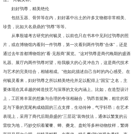
妇好鸮尊，精美绝伦
包括玉器、骨笄等在内，妇好墓中出土的许多文物都非常精美、
珍贵，比如大名鼎鼎的“鸮尊”等等。
从事殷墟考古研究的何毓灵，以前也只在书本中见到过鸮尊的照
片，或在博物馆内看到一件鸮尊，第一次看到两件鸮尊“合体”，还是
通过去年首都博物馆的“看·见殷商”展览。“这对鸮尊是商代晚期的盛酒
礼器。展厅内两件鸮尊对望，给我极大的心灵冲击力，这是商代技术
与艺术的完美结合，相辅相成。”他如此描述自己当时的内心感受。在
何毓灵看来，妇好鸮尊之所以精美绝伦并足以配得上“国宝”之名，主
要体现在其卓越的铸造技艺与深厚的文化内涵上。比如，在造型设计
上，工匠将丰富的想象与合理的夸张相融合，鸮昂首挺胸，粗壮的双
足与下垂的宽尾构成稳固的三点支撑，生动传神，气宇轩昂；在艺术
表现上，采用了商代后期鼎盛的“三层花”装饰技法，通体以繁复的云
雷纹为地，巧妙交织着饕餮、蝉、夔龙、盘蛇等多种动物纹样，繁缛