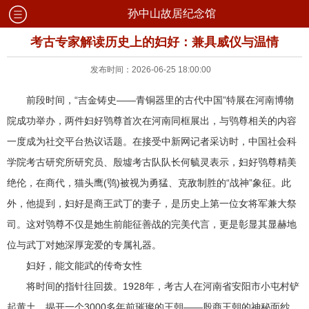
孙中山故居纪念馆
考古专家解读历史上的妇好：兼具威仪与温情
发布时间：2026-06-25 18:00:00
前段时间，“吉金铸史——青铜器里的古代中国”特展在河南博物
院成功举办，两件妇好鸮尊首次在河南同框展出，与鸮尊相关的内容
一度成为社交平台热议话题。在接受中新网记者采访时，中国社会科
学院考古研究所研究员、殷墟考古队队长何毓灵表示，妇好鸮尊精美
绝伦，在商代，猫头鹰(鸮)被视为勇猛、克敌制胜的“战神”象征。此
外，他提到，妇好是商王武丁的妻子，是历史上第一位女将军兼大祭
司。这对鸮尊不仅是她生前能征善战的完美代言，更是彰显其显赫地
位与武丁对她深厚宠爱的专属礼器。
妇好，能文能武的传奇女性
将时间的指针往回拨。1928年，考古人在河南省安阳市小屯村铲
起黄土，揭开一个3000多年前璀璨的王朝——殷商王朝的神秘面纱。