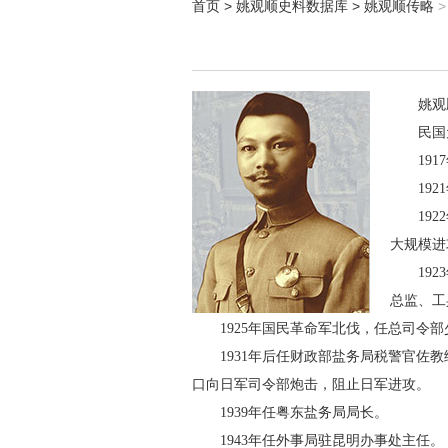
首页
>
姚观顺史料数据库
>
姚观顺传略
>
姚观
民国
19
19
19
大规模进
19
总监、工
1925年国民革命军北伐，任总司令
1931年后任财政部盐务局税警官
口向日军司令部炮击，阻止日军进攻。
1939年任粤东盐务局局长。
1943年任外事局驻昆明办事处主任。