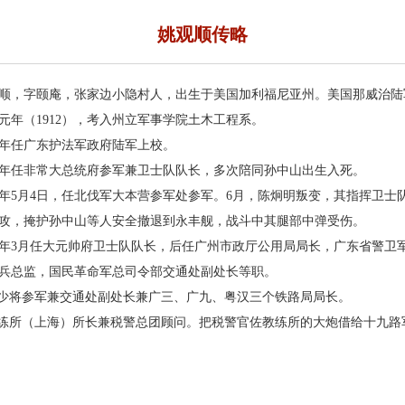
姚观顺传略
顺，字颐庵，张家边小隐村人，出生于美国加利福尼亚州。美国那威治陆
元年（1912），考入州立军事学院土木工程系。
17年任广东护法军政府陆军上校。
21年任非常大总统府参军兼卫士队队长，多次陪同孙中山出生入死。
22年5月4日，任北伐军大本营参军处参军。6月，陈炯明叛变，其指挥卫士
攻，掩护孙中山等人安全撤退到永丰舰，战斗中其腿部中弹受伤。
23年3月任大元帅府卫士队队长，后任广州市政厅公用局局长，广东省警
兵总监，国民革命军总司令部交通处副处长等职。
部少将参军兼交通处副处长兼广三、广九、粤汉三个铁路局局长。
佐教练所（上海）所长兼税警总团顾问。把税警官佐教练所的大炮借给十九