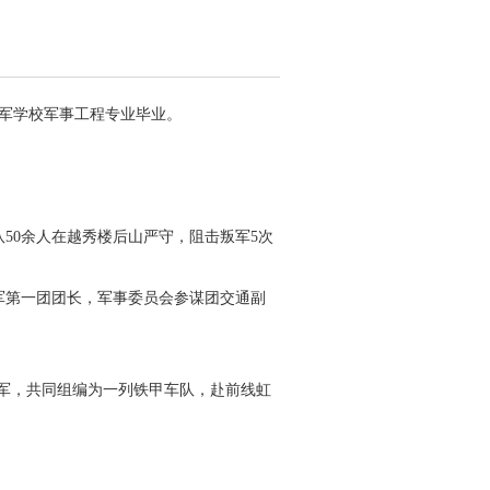
军学校军事工程专业毕业。
队50余人在越秀楼后山严守，阻击叛军5次
卫军第一团团长，军事委员会参谋团交通副
路军，共同组编为一列铁甲车队，赴前线虹