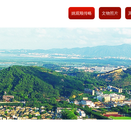
姚观顺传略
文物照片