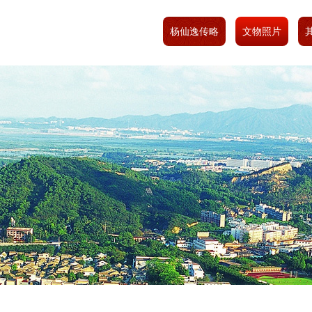
杨仙逸传略
文物照片