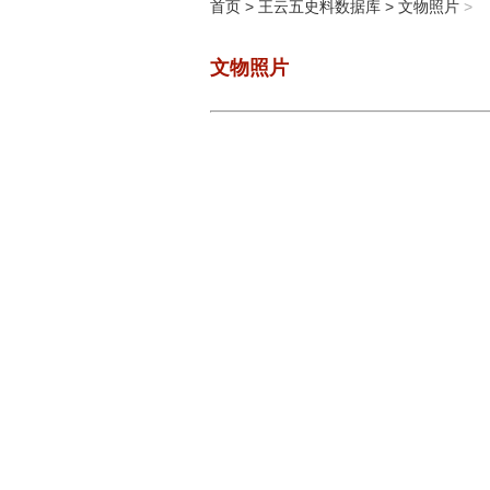
首页
>
王云五史料数据库
>
文物照片
>
文物照片