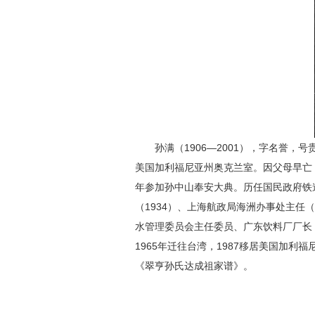
孙满（1906—2001），字名誉
美国加利福尼亚州奥克兰室。因父母早亡
年参加孙中山奉安大典。历任国民政府铁
（1934）、上海航政局海洲办事处主任
水管理委员会主任委员、广东饮料厂厂长（1
1965年迁往台湾，1987移居美国加利福
《翠亨孙氏达成祖家谱》。