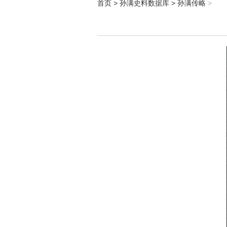
首页
>
孙满史料数据库
>
孙满传略
>