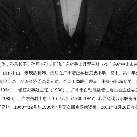
，号贵华，孙昌长子，孙眉长孙，祖籍广东省香山县翠亨村（今广东省中山市南
，由孙中山、宋庆龄抚养。先后在广州培正学校完成小学、初中、高中学业
道部专员、全国经济委员会专员、全国工商联会理事、中央信托局专员、
（1934）、镇江办事处主任（1936）、广州市自动电话管理委员会主任
935）、广东西村士敏土工厂经理（1930-1947）和台湾建台水股份
尼亚州。1989年12月和1995年4月两次回乡探亲谒祖。2001年1月2