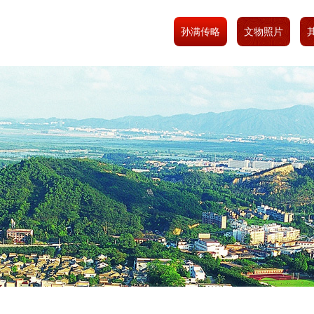
孙满传略
文物照片