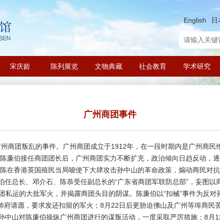
English
日
宋庆龄
陈列展览
文物典藏
社会教育
学术研究
广州商团事件
广州商团叛乱的事件。广州商团成立于1912年，在一段时期内是广州商
买办陈廉伯接任商团团长后，广州商团实力不断扩充，政治倾向日趋反动，
后，陈在香港英国殖民当局唆使下大肆攻击孙中山的革命政策，煽动商民对
伯任总长、邓介石、陈恭受任副总长的“广东省商团军联防总部”，妄图以
商团私运的大批军火，并揭露商团头目的阴谋。陈廉伯以“扣械”事件为反
元帅府请愿，要求发还扣留的军火；8月22日后更胁迫佛山及广州等埠商
孙中山对陈廉伯操纵广州商团进行的谋叛活动，一度采取严厉措施：8月1