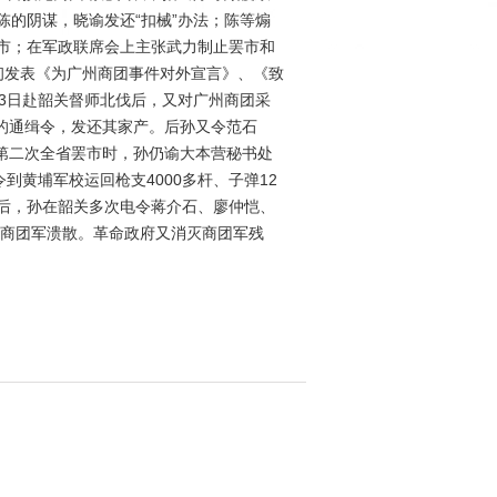
陈的阴谋，晓谕发还“扣械”办法；陈等煽
市；在军政联席会上主张武力制止罢市和
初发表《为广州商团事件对外宣言》、《致
3日赴韶关督师北伐后，又对广州商团采
陈的通缉令，发还其家产。后孙又令范石
动第二次全省罢市时，孙仍谕大本营秘书处
黄埔军校运回枪支4000多杆、子弹12
后，孙在韶关多次电令蒋介石、廖仲恺、
，商团军溃散。革命政府又消灭商团军残