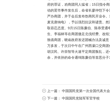
府的罪证，劝商团同人猛省；15日指令商
动的罢市事件发生后，命省长廖仲恺下令
严办商团，并于会后发布饬商民开业令。
麦克唐纳电》，予以强烈抗议和谴责。然
取容忍态度。9月15日陈廉伯、陈恭受
生、李福林等在商团缴足北伐经费、改组
致函商团，晓谕政府发还团械办法及诚意，
万多发，于次日中午在广州西濠口交商团
胡汉民、许崇智等火速平定商团叛乱，还
余，并依孙的命令通缉陈廉伯等首恶分子
上一篇：
中国国民党第一次全国代表大会
下一篇：
中国国民党陆军军官学校