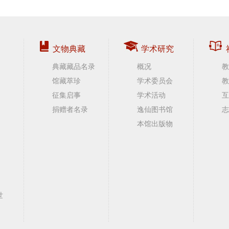
文物典藏
学术研究
典藏藏品名录
概况
教
馆藏萃珍
学术委员会
教
征集启事
学术活动
互
捐赠者名录
逸仙图书馆
志
本馆出版物
世