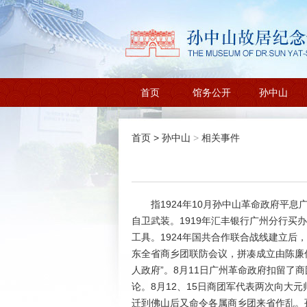
首页
馆务公开
孙中山
首页
>
孙中山
>
相关事件
指1924年10月孙中山革命政府平息
自卫武装。1919年汇丰银行广州分行
工具。1924年国共合作联合战线建立
东全省商乡团联防会议，拼凑成立由陈廉
人政府”。8月11日广州革命政府扣留了
论。8月12、15日商团军代表两次向大
迁到佛山后又命令各属商乡团来省作乱。