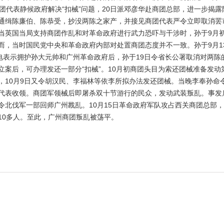
团代表静候政府解决“扣械”问题，20日派邓彦华赴商团总部，进一步揭露
通缉陈廉伯、陈恭受，抄没两陈之家产，并接见商团代表严令立即取消罢
当英国当局支持商团作乱和对革命政府进行武力恐吓与干涉时，孙于9月
而，当时国民党中央和革命政府内部对处置商团态度并不一致。孙于9月1
通电表示拥护孙大元帅和广州革命政府后，孙于19日令省长公署取消对两
立案后，可办理发还一部分“扣械”。10月初商团头目为索还团械准备发
10月9日又令胡汉民、李福林等依李所拟办法发还团械。当晚李奉孙命令到
代表收领。商团军领械后即屠杀双十节游行的民众，发动武装叛乱。事发
令北伐军一部回师广州戡乱。10月15日革命政府军队攻占西关商团总部
10多人。至此，广州商团叛乱被荡平。