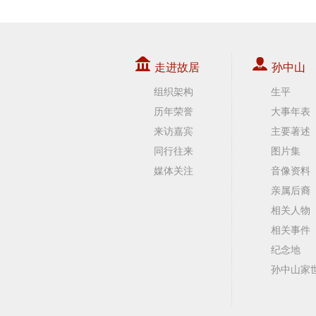
走进故居
孙中山
组织架构
生平
历年荣誉
大事年表
来访嘉宾
主要著述
同行往来
图片集
媒体关注
音像资料
亲属后裔
相关人物
相关事件
纪念地
孙中山家