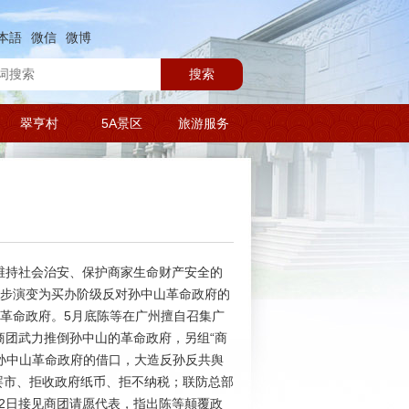
本語
微信
微博
搜索
翠亨村
5A景区
旅游服务
民维持社会治安、保护商家生命财产安全的
逐步演变为买办阶级反对孙中山革命政府的
抗革命政府。5月底陈等在广州擅自召集广
商团武力推倒孙中山的革命政府，另组“商
对孙中山革命政府的借口，大造反孙反共舆
民罢市、拒收政府纸币、拒不纳税；联防总部
2日接见商团请愿代表，指出陈等颠覆政