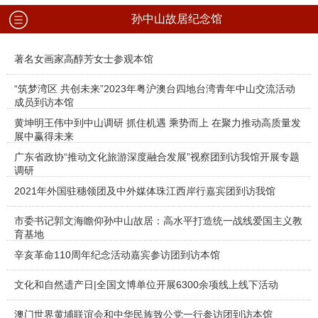
孙中山故居纪念馆
著名女画家高醇芳女士参观本馆
“筑梦湾区 共创未来”2023年粤沪澳台四地台湾青年中山交流活动
成员到访本馆
黄坤明王伟中到中山调研 抓住机遇 乘势而上 在聚力推动高质量发
展中赢得未来
广东省政协“推动文化旅游深度融合发展”视察团到访我馆开展专题
调研
2021年外国驻穗领团及中外媒体珠江西岸行嘉宾团到访我馆
市委书记郭文海瞻仰孙中山故居：高水平打造统一战线爱国主义教
育基地
辛亥革命110周年纪念活动嘉宾参访团到访本馆
文化和自然遗产日|全国文博单位开展6300余项线上线下活动
澳门世界黄埔联谊会和中华民族致公党一行参访团到访本馆