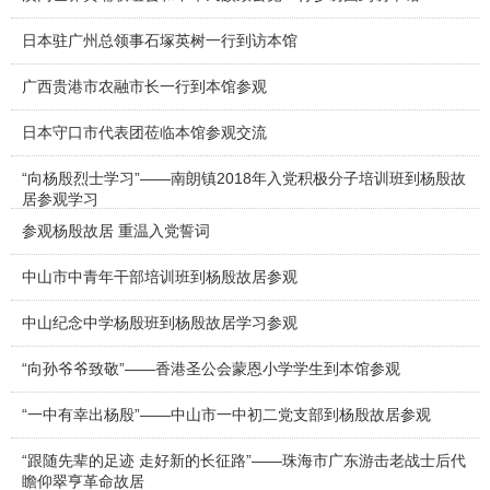
日本驻广州总领事石塚英树一行到访本馆
广西贵港市农融市长一行到本馆参观
日本守口市代表团莅临本馆参观交流
“向杨殷烈士学习”——南朗镇2018年入党积极分子培训班到杨殷故
居参观学习
参观杨殷故居 重温入党誓词
中山市中青年干部培训班到杨殷故居参观
中山纪念中学杨殷班到杨殷故居学习参观
“向孙爷爷致敬”——香港圣公会蒙恩小学学生到本馆参观
“一中有幸出杨殷”——中山市一中初二党支部到杨殷故居参观
“跟随先辈的足迹 走好新的长征路”——珠海市广东游击老战士后代
瞻仰翠亨革命故居