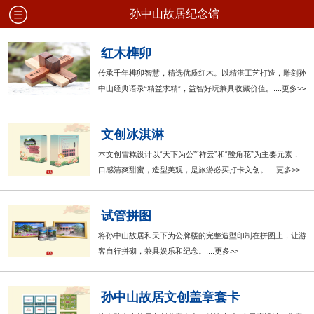
孙中山故居纪念馆
红木榫卯
传承千年榫卯智慧，精选优质红木。以精湛工艺打造，雕刻孙
中山经典语录“精益求精”，益智好玩兼具收藏价值。....更多>>
文创冰淇淋
本文创雪糕设计以“天下为公”“祥云”和“酸角花”为主要元素，
口感清爽甜蜜，造型美观，是旅游必买打卡文创。....更多>>
试管拼图
将孙中山故居和天下为公牌楼的完整造型印制在拼图上，让游
客自行拼砌，兼具娱乐和纪念。....更多>>
孙中山故居文创盖章套卡