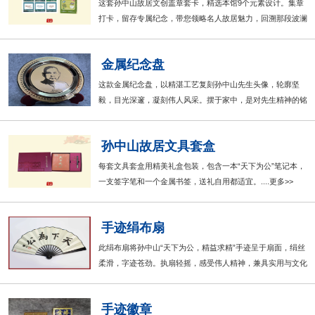
这套孙中山故居文创盖章套卡，精选本馆9个元素设计。集章
打卡，留存专属纪念，带您领略名人故居魅力，回溯那段波澜
壮阔的历史 。....更多>>
金属纪念盘
这款金属纪念盘，以精湛工艺复刻孙中山先生头像，轮廓坚
毅，目光深邃，凝刻伟人风采。摆于家中，是对先生精神的铭
记，亦是独特的艺术点缀 。....更多>>
孙中山故居文具套盒
每套文具套盒用精美礼盒包装，包含一本“天下为公”笔记本，
一支签字笔和一个金属书签，送礼自用都适宜。....更多>>
手迹绢布扇
此绢布扇将孙中山“天下为公，精益求精”手迹呈于扇面，绢丝
柔滑，字迹苍劲。执扇轻摇，感受伟人精神，兼具实用与文化
韵味。....更多>>
手迹徽章